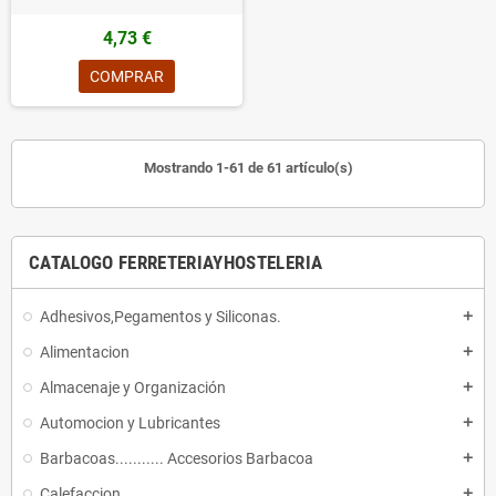
4,73 €
COMPRAR
Mostrando 1-61 de 61 artículo(s)
CATALOGO FERRETERIAYHOSTELERIA
Adhesivos,Pegamentos y Siliconas.
add
Alimentacion
add
Almacenaje y Organización
add
Automocion y Lubricantes
add
Barbacoas........... Accesorios Barbacoa
add
Calefaccion
add