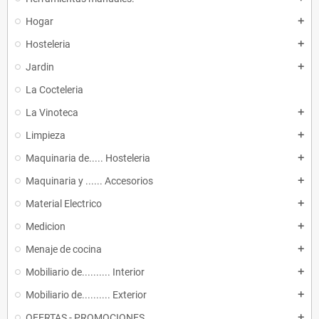
Hogar
add
Hosteleria
add
Jardin
add
La Cocteleria
La Vinoteca
add
Limpieza
add
Maquinaria de..... Hosteleria
add
Maquinaria y ...... Accesorios
add
Material Electrico
add
Medicion
add
Menaje de cocina
add
Mobiliario de.......... Interior
add
Mobiliario de.......... Exterior
add
OFERTAS - PROMOCIONES
add