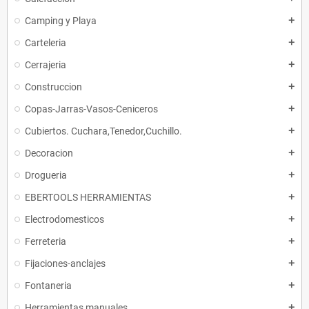
Camping y Playa
add
Carteleria
add
Cerrajeria
add
Construccion
add
Copas-Jarras-Vasos-Ceniceros
add
Cubiertos. Cuchara,Tenedor,Cuchillo.
add
Decoracion
add
Drogueria
add
EBERTOOLS HERRAMIENTAS
add
Electrodomesticos
add
Ferreteria
add
Fijaciones-anclajes
add
Fontaneria
add
Herramientas manuales.
add