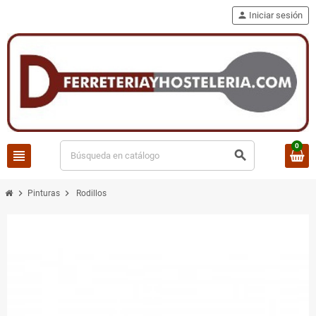
person
Iniciar sesión
0
view_headline
search
chevron_right
chevron_right
Pinturas
Rodillos