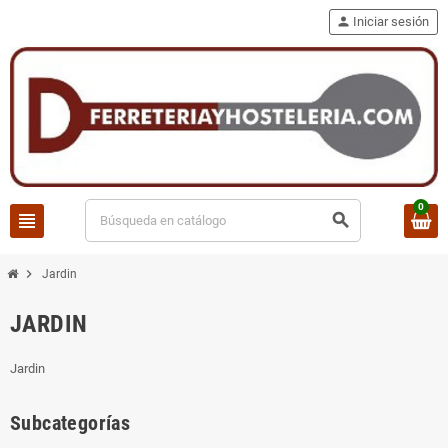
person
Iniciar sesión
0
view_headline
search
chevron_right
Jardin
JARDIN
Jardin
Subcategorías