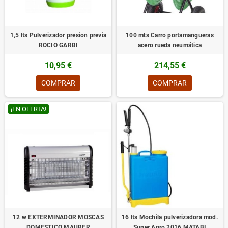
1,5 lts Pulverizador presion previa
100 mts Carro portamangueras
ROCIO GARBI
acero rueda neumática
10,95 €
214,55 €
COMPRAR
COMPRAR
¡EN OFERTA!
12 w EXTERMINADOR MOSCAS
16 lts Mochila pulverizadora mod.
DOMESTICO MAURER
Super Agro 2016.MATABI