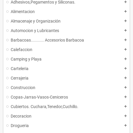
Adhesivos,Pegamentos y Siliconas.
add
Alimentacion
add
Almacenaje y Organización
add
Automocion y Lubricantes
add
Barbacoas........... Accesorios Barbacoa
add
Calefaccion
add
Camping y Playa
add
Carteleria
add
Cerrajeria
add
Construccion
add
Copas-Jarras-Vasos-Ceniceros
add
Cubiertos. Cuchara,Tenedor,Cuchillo.
add
Decoracion
add
Drogueria
add