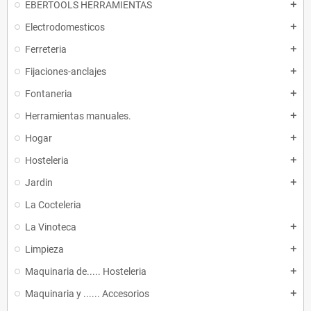
EBERTOOLS HERRAMIENTAS
add
Electrodomesticos
add
Ferreteria
add
Fijaciones-anclajes
add
Fontaneria
add
Herramientas manuales.
add
Hogar
add
Hosteleria
add
Jardin
add
La Cocteleria
La Vinoteca
add
Limpieza
add
Maquinaria de..... Hosteleria
add
Maquinaria y ...... Accesorios
add