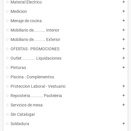
Material Electrico
add
Medicion
add
Menaje de cocina
add
Mobiliario de.......... Interior
add
Mobiliario de.......... Exterior
add
OFERTAS - PROMOCIONES
add
Outlet ........... Liquidaciones
add
Pinturas
add
Piscina - Complementos
Proteccion Laboral - Vestuario
add
Reposteria........... Pasteleria
add
Servicios de mesa
add
Sin Catalogar
Soldadura
add