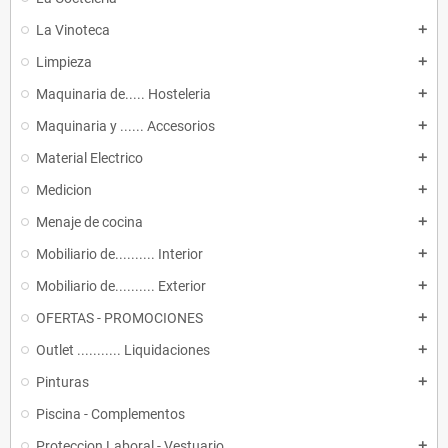
La Vinoteca
add
Limpieza
add
Maquinaria de..... Hosteleria
add
Maquinaria y ...... Accesorios
add
Material Electrico
add
Medicion
add
Menaje de cocina
add
Mobiliario de.......... Interior
add
Mobiliario de.......... Exterior
add
OFERTAS - PROMOCIONES
add
Outlet ........... Liquidaciones
add
Pinturas
add
Piscina - Complementos
Proteccion Laboral - Vestuario
add