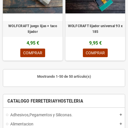
WOLFCRAFT juego lijas + taco
WOLFCRAFT lijador universal 93 x
lijador
185
4,95 €
9,95 €
COMPRAR
COMPRAR
Mostrando 1-50 de 50 artículo(s)
CATALOGO FERRETERIAYHOSTELERIA
Adhesivos,Pegamentos y Siliconas.
add
Alimentacion
add