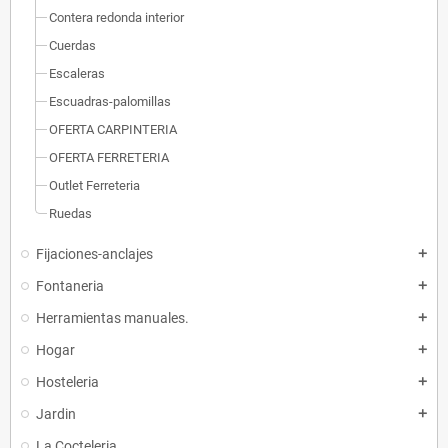
Contera redonda interior
Cuerdas
Escaleras
Escuadras-palomillas
OFERTA CARPINTERIA
OFERTA FERRETERIA
Outlet Ferreteria
Ruedas
Fijaciones-anclajes
add
Fontaneria
add
Herramientas manuales.
add
Hogar
add
Hosteleria
add
Jardin
add
La Cocteleria