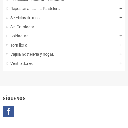
Reposteria........... Pasteleria
add
Servicios de mesa
add
Sin Catalogar
Soldadura
add
Tornilleria
add
Vajilla hosteleria y hogar.
add
Ventiladores
add
SÍGUENOS
Facebook