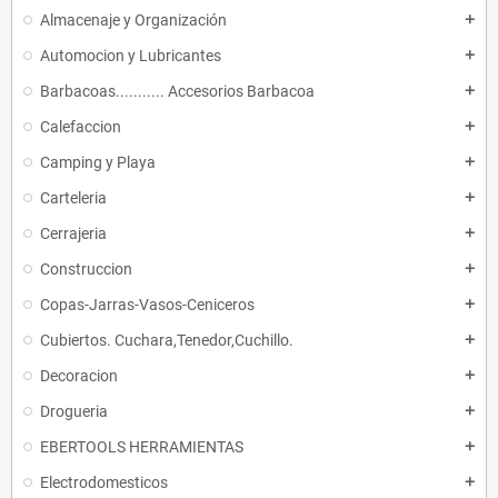
Almacenaje y Organización
add
Automocion y Lubricantes
add
Barbacoas........... Accesorios Barbacoa
add
Calefaccion
add
Camping y Playa
add
Carteleria
add
Cerrajeria
add
Construccion
add
Copas-Jarras-Vasos-Ceniceros
add
Cubiertos. Cuchara,Tenedor,Cuchillo.
add
Decoracion
add
Drogueria
add
EBERTOOLS HERRAMIENTAS
add
Electrodomesticos
add