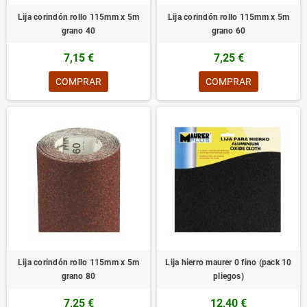
Lija corindón rollo 115mm x 5m
Lija corindón rollo 115mm x 5m
grano 40
grano 60
7,15 €
7,25 €
COMPRAR
COMPRAR
Lija corindón rollo 115mm x 5m
Lija hierro maurer 0 fino (pack 10
grano 80
pliegos)
7,25 €
12,40 €