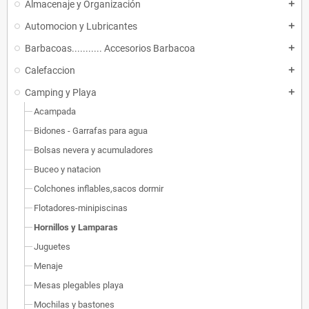
Almacenaje y Organización
add
Automocion y Lubricantes
add
Barbacoas........... Accesorios Barbacoa
add
Calefaccion
add
Camping y Playa
add
Acampada
Bidones - Garrafas para agua
Bolsas nevera y acumuladores
Buceo y natacion
Colchones inflables,sacos dormir
Flotadores-minipiscinas
Hornillos y Lamparas
Juguetes
Menaje
Mesas plegables playa
Mochilas y bastones