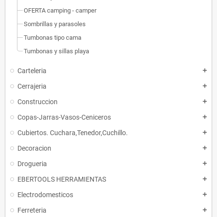
OFERTA camping - camper
Sombrillas y parasoles
Tumbonas tipo cama
Tumbonas y sillas playa
Carteleria
add
Cerrajeria
add
Construccion
add
Copas-Jarras-Vasos-Ceniceros
add
Cubiertos. Cuchara,Tenedor,Cuchillo.
add
Decoracion
add
Drogueria
add
EBERTOOLS HERRAMIENTAS
add
Electrodomesticos
add
Ferreteria
add