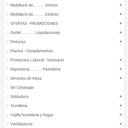
Mobiliario de.......... Interior
add
Mobiliario de.......... Exterior
add
OFERTAS - PROMOCIONES
add
Outlet ........... Liquidaciones
add
Pinturas
add
Piscina - Complementos
Proteccion Laboral - Vestuario
add
Reposteria........... Pasteleria
add
Servicios de mesa
add
Sin Catalogar
Soldadura
add
Tornilleria
add
Vajilla hosteleria y hogar.
add
Ventiladores
add