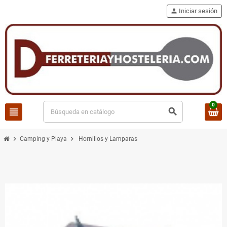
person
Iniciar sesión
0
view_headline
search
chevron_right
chevron_right
Camping y Playa
Hornillos y Lamparas