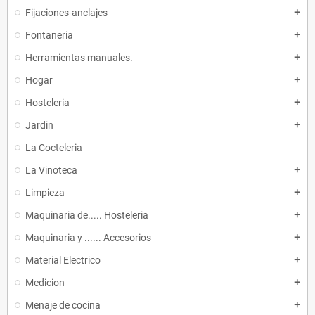
Fijaciones-anclajes
add
Fontaneria
add
Herramientas manuales.
add
Hogar
add
Hosteleria
add
Jardin
add
La Cocteleria
La Vinoteca
add
Limpieza
add
Maquinaria de..... Hosteleria
add
Maquinaria y ...... Accesorios
add
Material Electrico
add
Medicion
add
Menaje de cocina
add