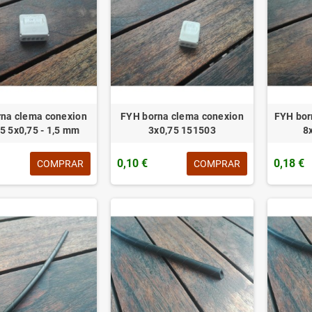
na clema conexion
FYH borna clema conexion
FYH bor
5 5x0,75 - 1,5 mm
3x0,75 151503
8
0,10 €
0,18 €
COMPRAR
COMPRAR