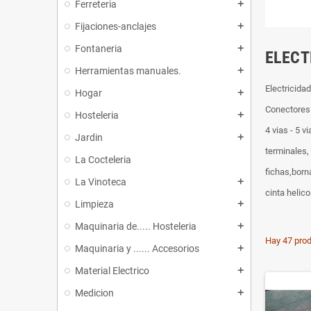
Ferreteria
add
Fijaciones-anclajes
add
Fontaneria
add
ELECT
Herramientas manuales.
add
Electricida
Hogar
add
Conectores
Hosteleria
add
4 vias - 5 vi
Jardin
add
terminales, 
La Cocteleria
fichas,born
La Vinoteca
add
cinta helic
Limpieza
add
Maquinaria de..... Hosteleria
add
Hay 47 prod
Maquinaria y ...... Accesorios
add
Material Electrico
add
Medicion
add