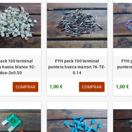
ack 100 terminal
FYH pack 100 terminal
FYH p
a hueca blanco 92-
puntera hueca marron 76-TE-
puntera
duo-2x0.50
0.14
1,00 €
1,00 €
COMPRAR
COMPRAR