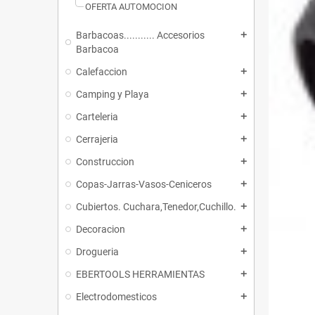
OFERTA AUTOMOCION
Barbacoas........... Accesorios
add
Barbacoa
Calefaccion
add
Camping y Playa
add
Carteleria
add
Cerrajeria
add
Construccion
add
Copas-Jarras-Vasos-Ceniceros
add
Cubiertos. Cuchara,Tenedor,Cuchillo.
add
Decoracion
add
Drogueria
add
EBERTOOLS HERRAMIENTAS
add
Electrodomesticos
add