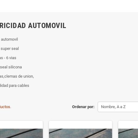
RICIDAD AUTOMOVIL
d automovil
 super seal
as - 6 vias
seal silicona
as,clemas de union,
olidad para cables
uctos.
Ordenar por:
Nombre, A a Z