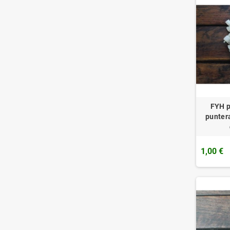
FYH p
punter
1,00 €