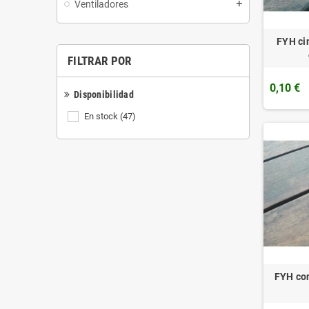
Ventiladores
add
FYH cin
FILTRAR POR
0,10 €
Disponibilidad
En stock
(47)
FYH con