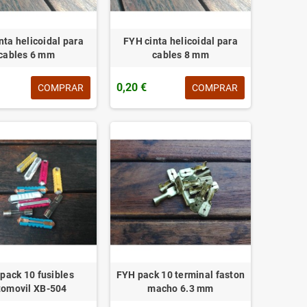
nta helicoidal para
FYH cinta helicoidal para
cables 6 mm
cables 8 mm
0,20 €
COMPRAR
COMPRAR
pack 10 fusibles
FYH pack 10 terminal faston
tomovil XB-504
macho 6.3 mm