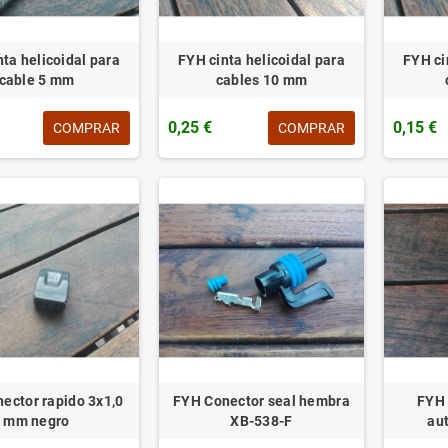
ta helicoidal para
FYH cinta helicoidal para
FYH ci
cable 5 mm
cables 10 mm
0,25 €
0,15 €
COMPRAR
COMPRAR
ector rapido 3x1,0
FYH Conector seal hembra
FYH 
mm negro
XB-538-F
au