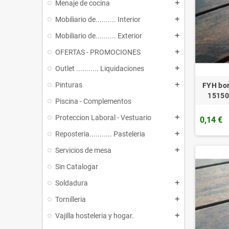
Menaje de cocina
add
Mobiliario de.......... Interior
add
Mobiliario de.......... Exterior
add
OFERTAS - PROMOCIONES
add
Outlet ........... Liquidaciones
add
Pinturas
FYH bor
add
15150
Piscina - Complementos
Proteccion Laboral - Vestuario
add
0,14 €
Reposteria........... Pasteleria
add
Servicios de mesa
add
Sin Catalogar
Soldadura
add
Tornilleria
add
Vajilla hosteleria y hogar.
add