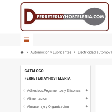
view_headline
chevron_right
Automocion y Lubricantes
chevron_right
Electricidad automovil
CATALOGO
FERRETERIAYHOSTELERIA
Adhesivos,Pegamentos y Siliconas.
add
Alimentacion
add
Almacenaje y Organización
add