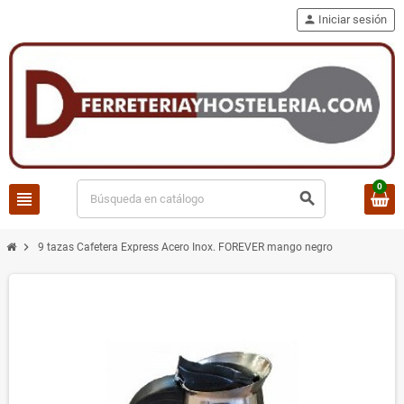
person
Iniciar sesión
0
view_headline
search
chevron_right
9 tazas Cafetera Express Acero Inox. FOREVER mango negro