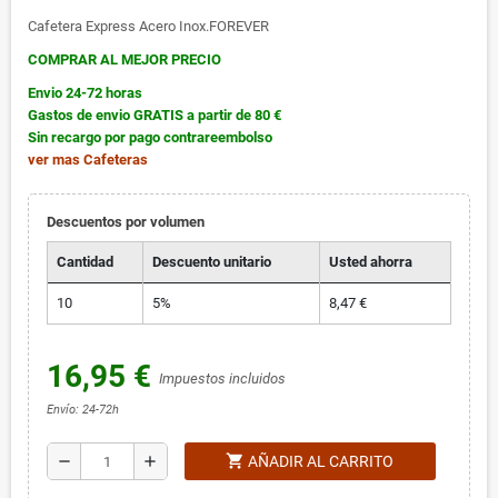
Cafetera Express Acero Inox.FOREVER
COMPRAR AL MEJOR PRECIO
Envio 24-72 horas
Gastos de envio GRATIS a partir de 80 €
Sin recargo por pago contrareembolso
ver mas
Cafeteras
Descuentos por volumen
Cantidad
Descuento unitario
Usted ahorra
10
5%
8,47 €
16,95 €
Impuestos incluidos
Envío: 24-72h
shopping_cart
remove
add
AÑADIR AL CARRITO