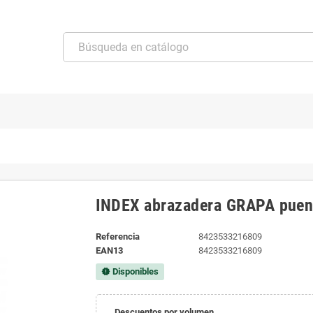
INDEX abrazadera GRAPA puen
Referencia
8423533216809
EAN13
8423533216809
Disponibles
new_releases
Descuentos por volumen