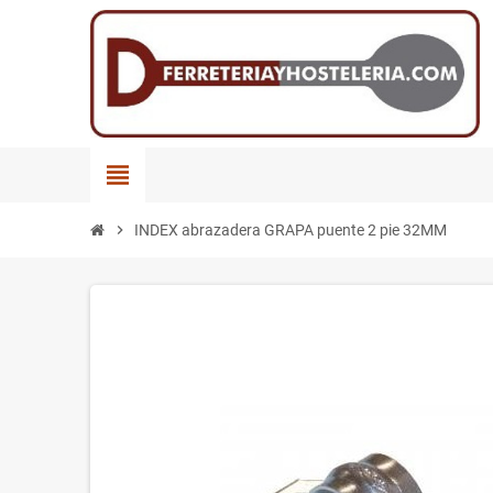
view_headline
chevron_right
INDEX abrazadera GRAPA puente 2 pie 32MM