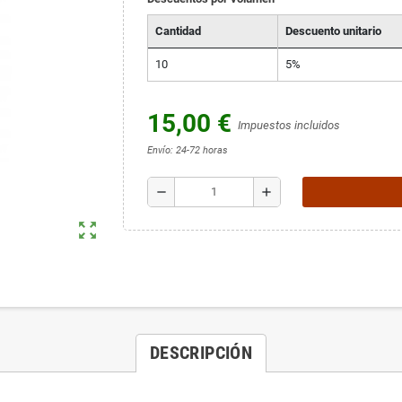
Cantidad
Descuento unitario
10
5%
15,00 €
Impuestos incluidos
Envío: 24-72 horas
remove
add
zoom_out_map
DESCRIPCIÓN