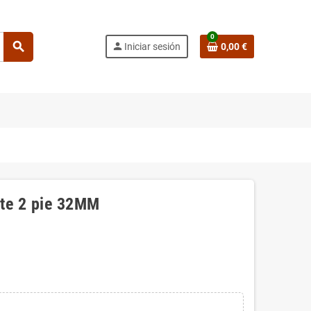
0
search
person
Iniciar sesión
0,00 €
te 2 pie 32MM