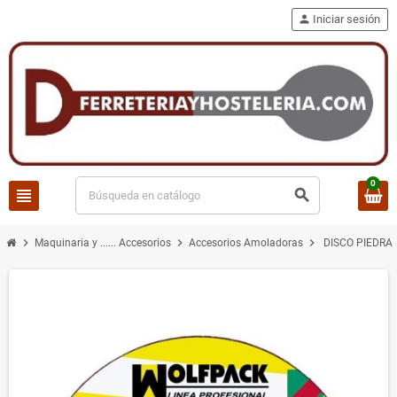
person
Iniciar sesión
0
view_headline
search
chevron_right
chevron_right
chevron_right
Maquinaria y ...... Accesorios
Accesorios Amoladoras
DISCO PIEDRA