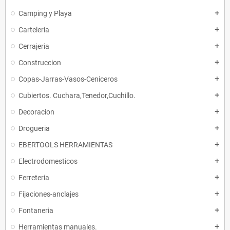
Camping y Playa
add
Carteleria
add
Cerrajeria
add
Construccion
add
Copas-Jarras-Vasos-Ceniceros
add
Cubiertos. Cuchara,Tenedor,Cuchillo.
add
Decoracion
add
Drogueria
add
EBERTOOLS HERRAMIENTAS
add
Electrodomesticos
add
Ferreteria
add
Fijaciones-anclajes
add
Fontaneria
add
Herramientas manuales.
add