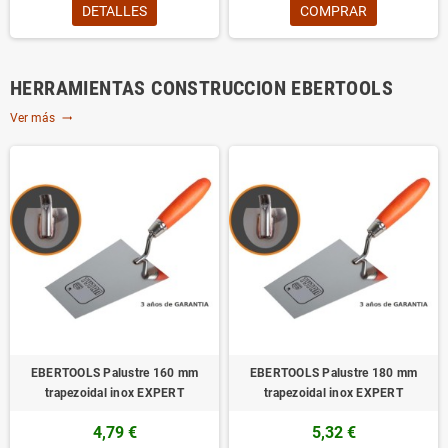
DETALLES
COMPRAR
HERRAMIENTAS CONSTRUCCION EBERTOOLS
Ver más
trending_flat
EBERTOOLS Palustre 160 mm
EBERTOOLS Palustre 180 mm
trapezoidal inox EXPERT
trapezoidal inox EXPERT
4,79 €
5,32 €