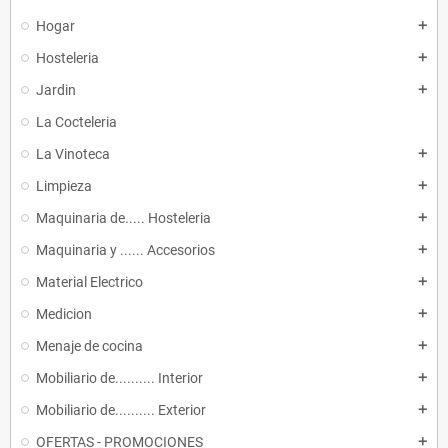
Hogar
add
Hosteleria
add
Jardin
add
La Cocteleria
La Vinoteca
add
Limpieza
add
Maquinaria de..... Hosteleria
add
Maquinaria y ...... Accesorios
add
Material Electrico
add
Medicion
add
Menaje de cocina
add
Mobiliario de.......... Interior
add
Mobiliario de.......... Exterior
add
OFERTAS - PROMOCIONES
add