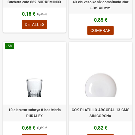
Cuchara cafe 662 SUPREMINOX
40 cls vaso konik combinado alar
83x140 mm
0,18 €
0,19 €
0,85 €
DETALLES
COMPRAR
-5%
10 cls vaso saboya 8 hosteleria
COK PLATILLO ARCOPAL 13 CMS
DURALEX
SIN CORONA
0,66 €
0,82 €
0,69 €