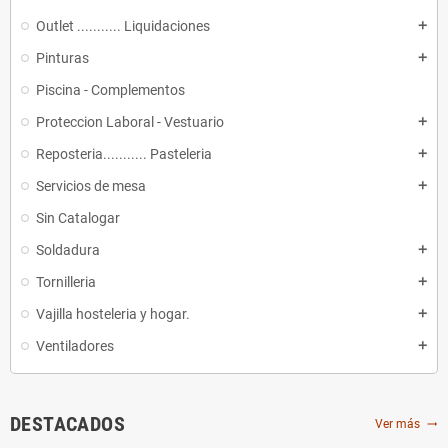
Outlet ........... Liquidaciones
add
Pinturas
add
Piscina - Complementos
Proteccion Laboral - Vestuario
add
Reposteria........... Pasteleria
add
Servicios de mesa
add
Sin Catalogar
Soldadura
add
Tornilleria
add
Vajilla hosteleria y hogar.
add
Ventiladores
add
DESTACADOS
Ver más
trending_flat