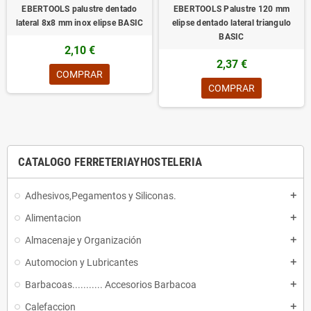
EBERTOOLS palustre dentado
EBERTOOLS Palustre 120 mm
lateral 8x8 mm inox elipse BASIC
elipse dentado lateral triangulo
BASIC
2,10 €
2,37 €
COMPRAR
COMPRAR
CATALOGO FERRETERIAYHOSTELERIA
Adhesivos,Pegamentos y Siliconas.
add
Alimentacion
add
Almacenaje y Organización
add
Automocion y Lubricantes
add
Barbacoas........... Accesorios Barbacoa
add
Calefaccion
add