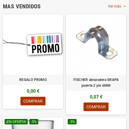
MAS VENDIDOS
Ver más
trending_flat
REGALO PROMO
FISCHER abrazadera GRAPA
puente 2 pie 6MM
0,00 €
0,07 €
COMPRAR
COMPRAR
¡EN OFERTA!
-5%
-5%