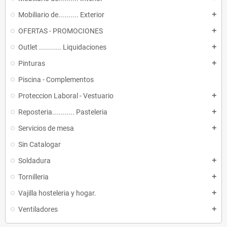
Mobiliario de.......... Exterior
add
OFERTAS - PROMOCIONES
add
Outlet ........... Liquidaciones
add
Pinturas
add
Piscina - Complementos
Proteccion Laboral - Vestuario
add
Reposteria........... Pasteleria
add
Servicios de mesa
add
Sin Catalogar
Soldadura
add
Tornilleria
add
Vajilla hosteleria y hogar.
add
Ventiladores
add