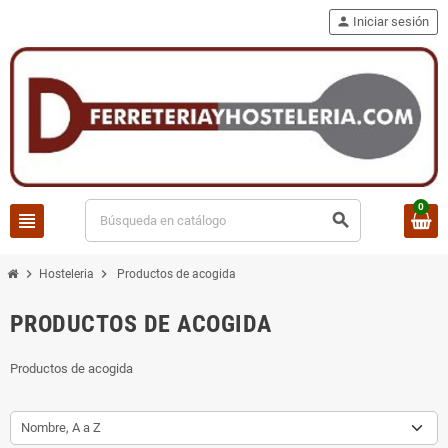
person
Iniciar sesión
0
view_headline
search
chevron_right
chevron_right
Hosteleria
Productos de acogida
PRODUCTOS DE ACOGIDA
Productos de acogida
Nombre, A a Z