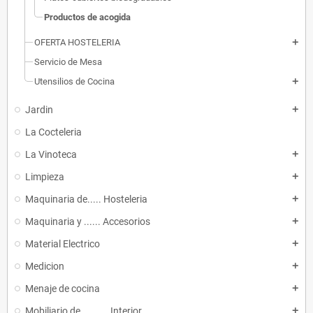
Productos de acogida
OFERTA HOSTELERIA
add
Servicio de Mesa
Utensilios de Cocina
add
Jardin
add
La Cocteleria
La Vinoteca
add
Limpieza
add
Maquinaria de..... Hosteleria
add
Maquinaria y ...... Accesorios
add
Material Electrico
add
Medicion
add
Menaje de cocina
add
Mobiliario de.......... Interior
add