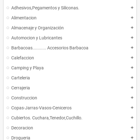
Adhesivos,Pegamentos y Siliconas.
add
Alimentacion
add
Almacenaje y Organización
add
Automocion y Lubricantes
add
Barbacoas........... Accesorios Barbacoa
add
Calefaccion
add
Camping y Playa
add
Carteleria
add
Cerrajeria
add
Construccion
add
Copas-Jarras-Vasos-Ceniceros
add
Cubiertos. Cuchara,Tenedor,Cuchillo.
add
Decoracion
add
Drogueria
add