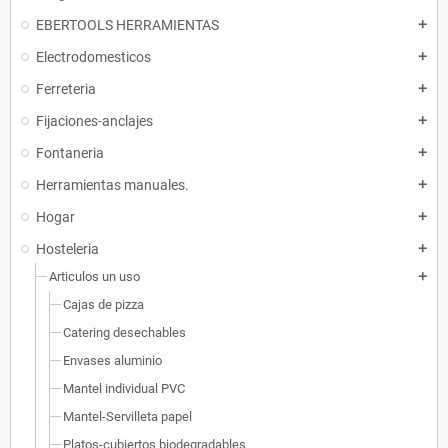
EBERTOOLS HERRAMIENTAS
add
Electrodomesticos
add
Ferreteria
add
Fijaciones-anclajes
add
Fontaneria
add
Herramientas manuales.
add
Hogar
add
Hosteleria
add
Articulos un uso
add
Cajas de pizza
Catering desechables
Envases aluminio
Mantel individual PVC
Mantel-Servilleta papel
Platos-cubiertos biodegradables