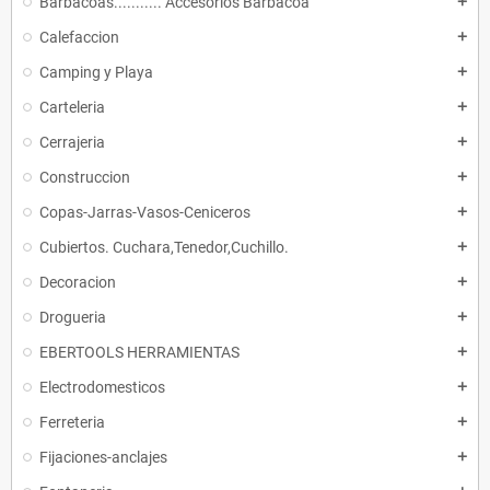
Barbacoas........... Accesorios Barbacoa
add
Calefaccion
add
Camping y Playa
add
Carteleria
add
Cerrajeria
add
Construccion
add
Copas-Jarras-Vasos-Ceniceros
add
Cubiertos. Cuchara,Tenedor,Cuchillo.
add
Decoracion
add
Drogueria
add
EBERTOOLS HERRAMIENTAS
add
Electrodomesticos
add
Ferreteria
add
Fijaciones-anclajes
add