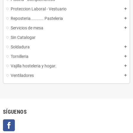
Proteccion Laboral - Vestuario
add
Reposteria........... Pasteleria
add
Servicios de mesa
add
Sin Catalogar
Soldadura
add
Tornilleria
add
Vajilla hosteleria y hogar.
add
Ventiladores
add
SÍGUENOS
Facebook