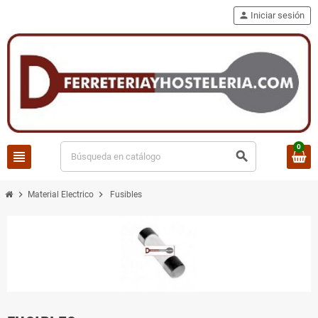
person
Iniciar sesión
0
view_headline
search
chevron_right
chevron_right
Material Electrico
Fusibles