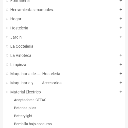
Fontaneria
add
Herramientas manuales.
add
Hogar
add
Hosteleria
add
Jardin
add
La Cocteleria
La Vinoteca
add
Limpieza
add
Maquinaria de..... Hosteleria
add
Maquinaria y ...... Accesorios
add
Material Electrico
add
Adaptadores CETAC
Baterias-pilas
Batterylight
Bombilla bajo consumo