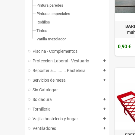
Pintura paredes
Pinturas especiales
Rodillos
BARB
Tintes
mul
Varilla mezclador
0,90 €
Piscina - Complementos
Proteccion Laboral - Vestuario
add
Reposteria........... Pasteleria
add
Servicios de mesa
add
Sin Catalogar
Soldadura
add
Tornilleria
add
Vajilla hosteleria y hogar.
add
Ventiladores
add
EBE