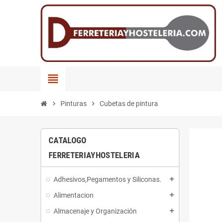
view_headline
chevron_right
Pinturas
chevron_right
Cubetas de pintura
CATALOGO
FERRETERIAYHOSTELERIA
Adhesivos,Pegamentos y Siliconas.
add
Alimentacion
add
Almacenaje y Organización
add