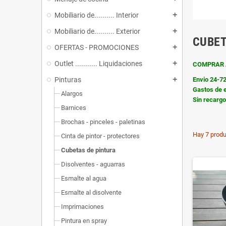
Mobiliario de.......... Interior
add
Mobiliario de.......... Exterior
add
CUBET
OFERTAS - PROMOCIONES
add
Outlet ........... Liquidaciones
add
COMPRAR 
Envio 24-7
Pinturas
add
Gastos de e
Alargos
Sin recarg
Barnices
Brochas - pinceles - paletinas
Hay 7 produ
Cinta de pintor - protectores
Cubetas de pintura
Disolventes - aguarras
Esmalte al agua
Esmalte al disolvente
Imprimaciones
Pintura en spray