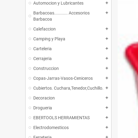
Automocion y Lubricantes
add
Barbacoas........... Accesorios
add
Barbacoa
Calefaccion
add
Camping y Playa
add
Carteleria
add
Cerrajeria
add
Construccion
add
Copas-Jarras-Vasos-Ceniceros
add
Cubiertos. Cuchara,Tenedor,Cuchillo.
add
Decoracion
add
Drogueria
add
EBERTOOLS HERRAMIENTAS
add
Electrodomesticos
add
Ferreteria
add