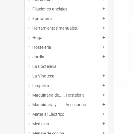
Fijaciones-anclajes
add
Fontaneria
add
Herramientas manuales.
add
Hogar
add
Hosteleria
add
Jardin
add
La Cocteleria
La Vinoteca
add
Limpieza
add
Maquinaria de..... Hosteleria
add
Maquinaria y ...... Accesorios
add
Material Electrico
add
Medicion
add
Menaje de cocina
add