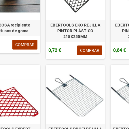
OSA recipiente
EBERTOOLS EKO REJILLA
EBERT
tiusos de goma
PINTOR PLÁSTICO
PI
215X255MM
COMPRAR
0,72 €
0,84 €
COMPRAR
RTOOLS EXPERT
EBERTOOLS PROFI REJILLA
EBERTO