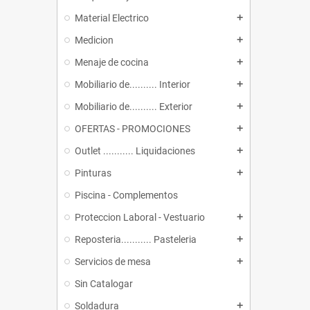
Material Electrico
add
Medicion
add
Menaje de cocina
add
Mobiliario de.......... Interior
add
Mobiliario de.......... Exterior
add
OFERTAS - PROMOCIONES
add
Outlet ........... Liquidaciones
add
Pinturas
add
Piscina - Complementos
Proteccion Laboral - Vestuario
add
Reposteria........... Pasteleria
add
Servicios de mesa
add
Sin Catalogar
Soldadura
add