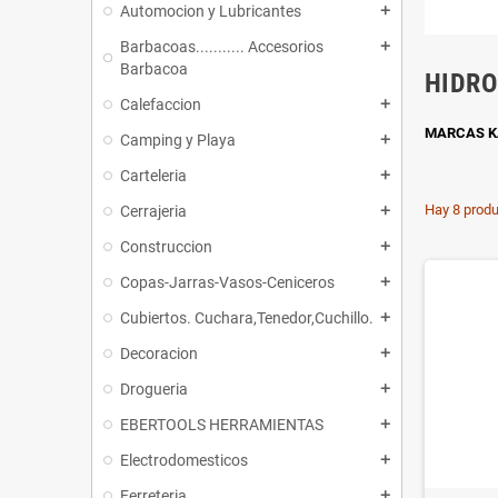
Automocion y Lubricantes
add
Barbacoas........... Accesorios
add
Barbacoa
HIDRO
Calefaccion
add
MARCAS K
Camping y Playa
add
Carteleria
add
Hay 8 produ
Cerrajeria
add
Construccion
add
Copas-Jarras-Vasos-Ceniceros
add
Cubiertos. Cuchara,Tenedor,Cuchillo.
add
Decoracion
add
Drogueria
add
EBERTOOLS HERRAMIENTAS
add
Electrodomesticos
add
Ferreteria
add