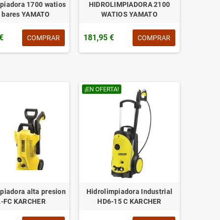
piadora 1700 watios
HIDROLIMPIADORA 2100
 bares YAMATO
WATIOS YAMATO
€
181,95 €
COMPRAR
COMPRAR
¡EN OFERTA!
piadora alta presion
Hidrolimpiadora Industrial
2-FC KARCHER
HD6-15 C KARCHER