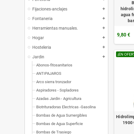
B
hidrol
Fijaciones-anclajes
add
agua f
Fontaneria
add
bar
Herramientas manuales.
add
9,80 €
Hogar
add
Hosteleria
add
¡EN OFER
Jardin
add
Abonos-fitosanitarios
ANTIPAJAROS
Arco sierra tronzador
Aspiradores - Sopladores
Azadas Jardin - Agricultura
Biotrituradoras Electricas -Gasolina
Bombas de Agua Sumergibles
Hidrolim
1900 
Bombas de Agua Superficie
Bombas de Trasiego