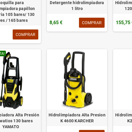
oquilla para
Detergente hidrolimpiadora
Hidrolim
impiadora papillon
1 litro
120
ria 105 bares/ 130
es / 165 bares
8,65 €
155,75 
COMPRAR
COMPRAR
TA!
piadora Alta Presión
Hidrolimpiadora Alta Presion
Hidrolim
watios 130 bares
K 4600 KARCHER
K
YAMATO