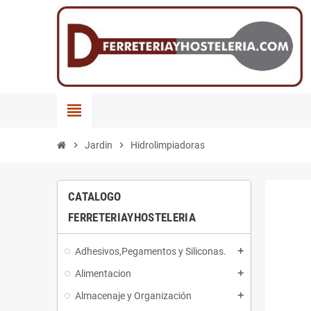
view_headline
chevron_right
Jardin
chevron_right
Hidrolimpiadoras
CATALOGO
FERRETERIAYHOSTELERIA
Adhesivos,Pegamentos y Siliconas.
add
Alimentacion
add
Almacenaje y Organización
add