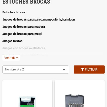
ESTUCHES BROCAS
Estuches brocas
Juegos de brocas para pared,mamposteria,hormigon
Juegos de brocas para madera
Juegos de brocas para metal
Juegos mixtos.
Juegos con brocas avelladoras.
Excelente relación calidad-precio
Ver más
expand_more
Nombre, A a Z
FILTRAR