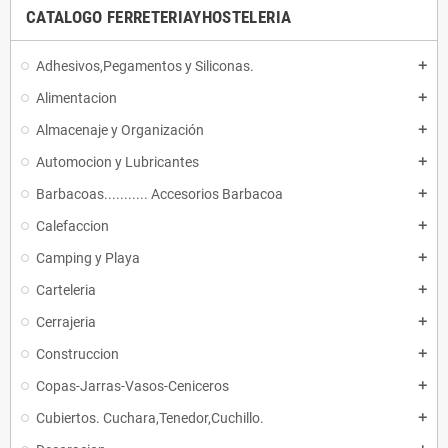
CATALOGO FERRETERIAYHOSTELERIA
Adhesivos,Pegamentos y Siliconas.
add
Alimentacion
add
Almacenaje y Organización
add
Automocion y Lubricantes
add
Barbacoas........... Accesorios Barbacoa
add
Calefaccion
add
Camping y Playa
add
Carteleria
add
Cerrajeria
add
Construccion
add
Copas-Jarras-Vasos-Ceniceros
add
Cubiertos. Cuchara,Tenedor,Cuchillo.
add