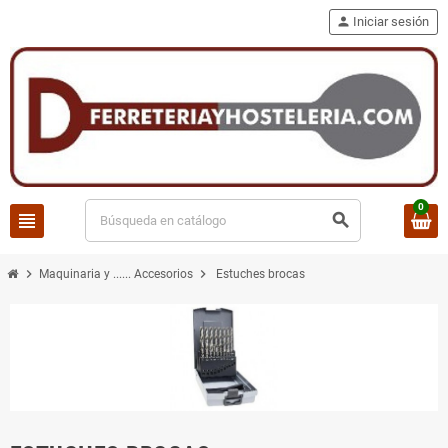
person
Iniciar sesión
0
view_headline
search
chevron_right
chevron_right
Maquinaria y ...... Accesorios
Estuches brocas