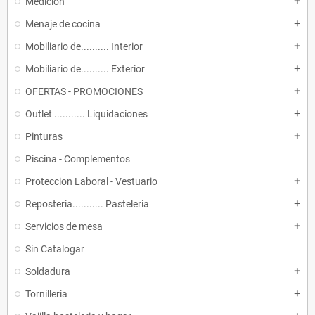
Medicion
add
Menaje de cocina
add
Mobiliario de.......... Interior
add
Mobiliario de.......... Exterior
add
OFERTAS - PROMOCIONES
add
Outlet ........... Liquidaciones
add
Pinturas
add
Piscina - Complementos
Proteccion Laboral - Vestuario
add
Reposteria........... Pasteleria
add
Servicios de mesa
add
Sin Catalogar
Soldadura
add
Tornilleria
add