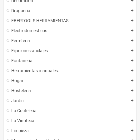
Decoracion
add
Drogueria
add
EBERTOOLS HERRAMIENTAS
add
Electrodomesticos
add
Ferreteria
add
Fijaciones-anclajes
add
Fontaneria
add
Herramientas manuales.
add
Hogar
add
Hosteleria
add
Jardin
add
La Cocteleria
La Vinoteca
add
Limpieza
add