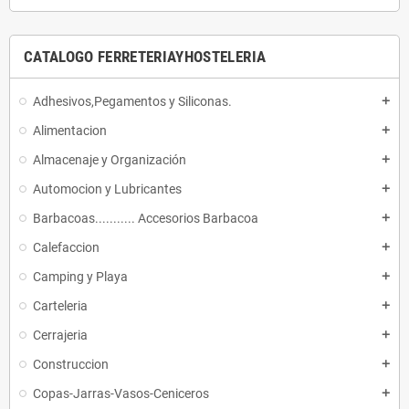
CATALOGO FERRETERIAYHOSTELERIA
Adhesivos,Pegamentos y Siliconas.
add
Alimentacion
add
Almacenaje y Organización
add
Automocion y Lubricantes
add
Barbacoas........... Accesorios Barbacoa
add
Calefaccion
add
Camping y Playa
add
Carteleria
add
Cerrajeria
add
Construccion
add
Copas-Jarras-Vasos-Ceniceros
add