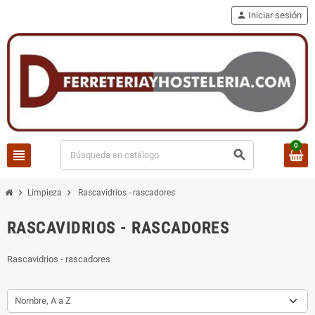
person
Iniciar sesión
0
view_headline
search
chevron_right
chevron_right
Limpieza
Rascavidrios - rascadores
RASCAVIDRIOS - RASCADORES
Rascavidrios - rascadores
Nombre, A a Z