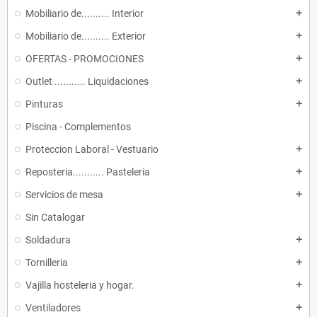
Mobiliario de.......... Interior
add
Mobiliario de.......... Exterior
add
OFERTAS - PROMOCIONES
add
Outlet ........... Liquidaciones
add
Pinturas
add
Piscina - Complementos
Proteccion Laboral - Vestuario
add
Reposteria........... Pasteleria
add
Servicios de mesa
add
Sin Catalogar
Soldadura
add
Tornilleria
add
Vajilla hosteleria y hogar.
add
Ventiladores
add