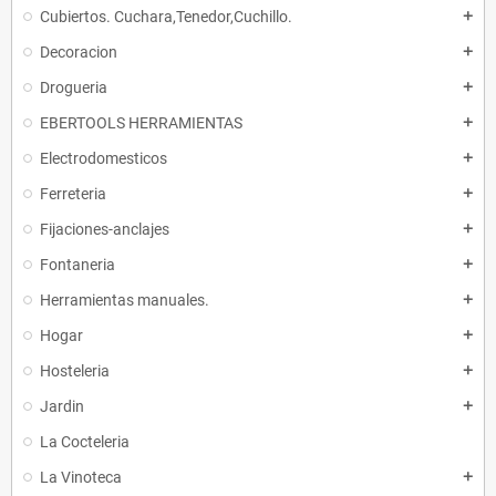
Cubiertos. Cuchara,Tenedor,Cuchillo.
add
Decoracion
add
Drogueria
add
EBERTOOLS HERRAMIENTAS
add
Electrodomesticos
add
Ferreteria
add
Fijaciones-anclajes
add
Fontaneria
add
Herramientas manuales.
add
Hogar
add
Hosteleria
add
Jardin
add
La Cocteleria
La Vinoteca
add