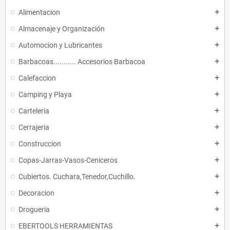
Alimentacion
add
Almacenaje y Organización
add
Automocion y Lubricantes
add
Barbacoas........... Accesorios Barbacoa
add
Calefaccion
add
Camping y Playa
add
Carteleria
add
Cerrajeria
add
Construccion
add
Copas-Jarras-Vasos-Ceniceros
add
Cubiertos. Cuchara,Tenedor,Cuchillo.
add
Decoracion
add
Drogueria
add
EBERTOOLS HERRAMIENTAS
add