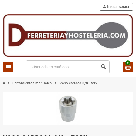
person
Iniciar sesión
0
view_headline
search
chevron_right
chevron_right
Herramientas manuales.
Vaso carraca 3/8 - torx