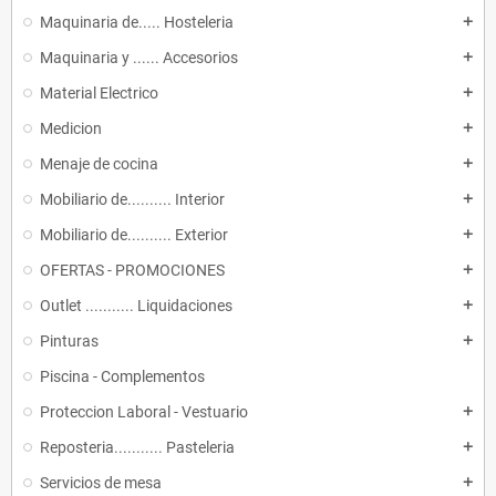
Maquinaria de..... Hosteleria
add
Maquinaria y ...... Accesorios
add
Material Electrico
add
Medicion
add
Menaje de cocina
add
Mobiliario de.......... Interior
add
Mobiliario de.......... Exterior
add
OFERTAS - PROMOCIONES
add
Outlet ........... Liquidaciones
add
Pinturas
add
Piscina - Complementos
Proteccion Laboral - Vestuario
add
Reposteria........... Pasteleria
add
Servicios de mesa
add