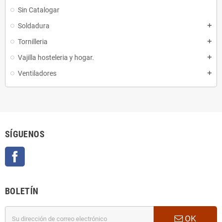
Sin Catalogar
Soldadura
add
Tornilleria
add
Vajilla hosteleria y hogar.
add
Ventiladores
add
SÍGUENOS
Facebook
BOLETÍN
OK