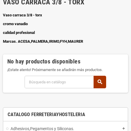
VASO CARRACA 3/8 - TORX
Vaso carraca 3/8 - torx
cromo vanadio
calidad profesional
Marcas. ACESA,PALMERA,IRIMO,FYH,MAURER
No hay productos disponibles
¡Estate atento! Próximamente se añadirán más productos.
search
CATALOGO FERRETERIAYHOSTELERIA
Adhesivos,Pegamentos y Siliconas.
add