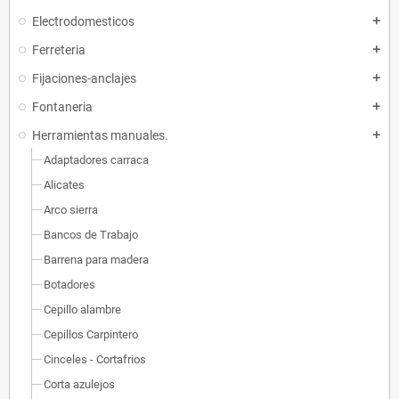
Electrodomesticos
add
Ferreteria
add
Fijaciones-anclajes
add
Fontaneria
add
Herramientas manuales.
add
Adaptadores carraca
Alicates
Arco sierra
Bancos de Trabajo
Barrena para madera
Botadores
Cepillo alambre
Cepillos Carpintero
Cinceles - Cortafrios
Corta azulejos