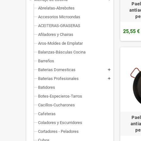
Pael
Abrelatas-Abrebotes
antia
pe
Accesorios Microondas
ACEITERAS-GRASERAS
25,55 €
Afiladores y Chairas
Aros-Moldes de Emplatar
Balanzas-Básculas Cocina
Barreños
Baterias Domesticas
add
Baterias Profesionales
add
Batidores
Botes-Especieros-Tarros
Cacillos-Cucharones
Cafeteras
Pael
Coladores y Escurridores
anti
pe
Cortadores - Peladores
Cubos