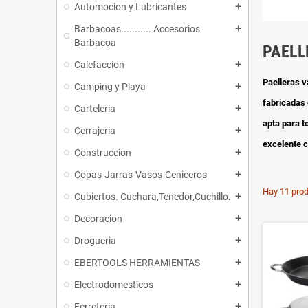
Automocion y Lubricantes
add
Barbacoas........... Accesorios
add
Barbacoa
PAELL
Calefaccion
add
Paelleras v
Camping y Playa
add
fabricadas
Carteleria
add
apta para t
Cerrajeria
add
excelente c
Construccion
add
Copas-Jarras-Vasos-Ceniceros
add
Hay 11 prod
Cubiertos. Cuchara,Tenedor,Cuchillo.
add
Decoracion
add
Drogueria
add
EBERTOOLS HERRAMIENTAS
add
Electrodomesticos
add
Ferreteria
add