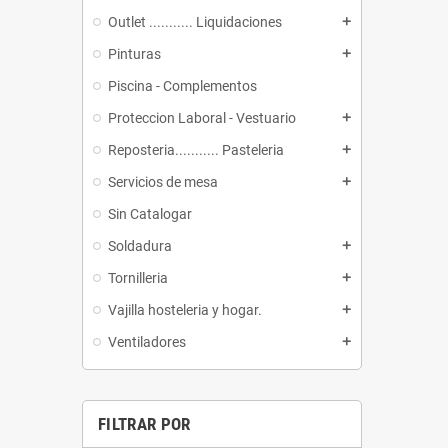
Outlet ........... Liquidaciones
add
Pinturas
add
Piscina - Complementos
Proteccion Laboral - Vestuario
add
Reposteria........... Pasteleria
add
Servicios de mesa
add
Sin Catalogar
Soldadura
add
Tornilleria
add
Vajilla hosteleria y hogar.
add
Ventiladores
add
FILTRAR POR