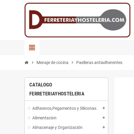
view_headline
chevron_right
Menaje de cocina
chevron_right
Paelleras antiadherentes
CATALOGO
FERRETERIAYHOSTELERIA
Adhesivos,Pegamentos y Siliconas.
add
Alimentacion
add
Almacenaje y Organización
add