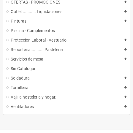
OFERTAS - PROMOCIONES
add
Outlet ........... Liquidaciones
add
Pinturas
add
Piscina - Complementos
Proteccion Laboral - Vestuario
add
Reposteria........... Pasteleria
add
Servicios de mesa
add
Sin Catalogar
Soldadura
add
Tornilleria
add
Vajilla hosteleria y hogar.
add
Ventiladores
add