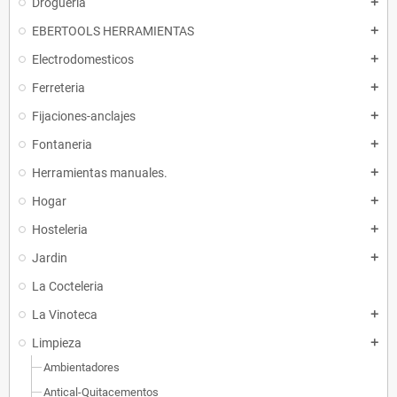
Drogueria
add
EBERTOOLS HERRAMIENTAS
add
Electrodomesticos
add
Ferreteria
add
Fijaciones-anclajes
add
Fontaneria
add
Herramientas manuales.
add
Hogar
add
Hosteleria
add
Jardin
add
La Cocteleria
La Vinoteca
add
Limpieza
add
Ambientadores
Antical-Quitacementos