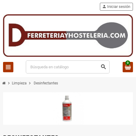
person
Iniciar sesión
0
view_headline
search
chevron_right
chevron_right
Limpieza
Desinfectantes