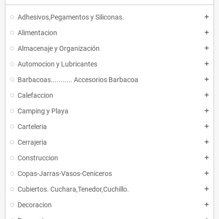
Adhesivos,Pegamentos y Siliconas.
add
Alimentacion
add
Almacenaje y Organización
add
Automocion y Lubricantes
add
Barbacoas........... Accesorios Barbacoa
add
Calefaccion
add
Camping y Playa
add
Carteleria
add
Cerrajeria
add
Construccion
add
Copas-Jarras-Vasos-Ceniceros
add
Cubiertos. Cuchara,Tenedor,Cuchillo.
add
Decoracion
add