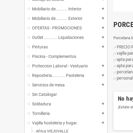
Mobiliario de.......... Interior
add
Mobiliario de.......... Exterior
add
PORC
OFERTAS - PROMOCIONES
add
Outlet ........... Liquidaciones
add
Porcelana
.- PRECIO
Pinturas
add
.- vajilla p
Piscina - Complementos
.- apta para
.- apta pa
Proteccion Laboral - Vestuario
add
.- porcela
Reposteria........... Pasteleria
add
.- persona
Servicios de mesa
add
Sin Catalogar
No ha
Soldadura
add
¡Estate 
Tornilleria
add
Vajilla hosteleria y hogar.
add
Africa VIEJOVALLE