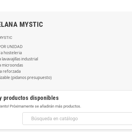
ELANA MYSTIC
 MYSTIC
 POR UNIDAD
ara hosteleria
 lavavajillas industrial
ra microondas
na reforzada
lizable (pidanos presupuesto)
y productos disponibles
atento! Próximamente se añadirán más productos.