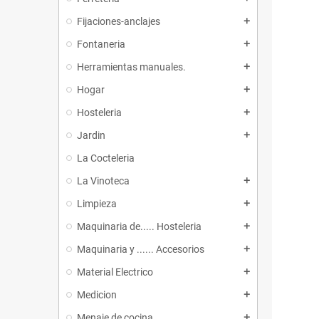
Fijaciones-anclajes
add
Fontaneria
add
Herramientas manuales.
add
Hogar
add
Hosteleria
add
Jardin
add
La Cocteleria
La Vinoteca
add
Limpieza
add
Maquinaria de..... Hosteleria
add
Maquinaria y ...... Accesorios
add
Material Electrico
add
Medicion
add
Menaje de cocina
add