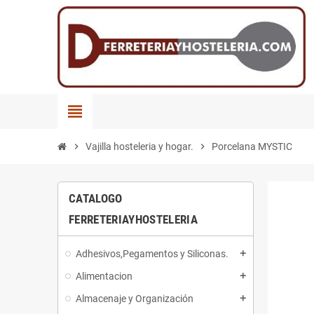
view_headline
chevron_right
Vajilla hosteleria y hogar.
chevron_right
Porcelana MYSTIC
CATALOGO
FERRETERIAYHOSTELERIA
Adhesivos,Pegamentos y Siliconas.
add
Alimentacion
add
Almacenaje y Organización
add