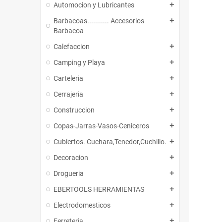
Automocion y Lubricantes
add
Barbacoas........... Accesorios
add
Barbacoa
Calefaccion
add
Camping y Playa
add
Carteleria
add
Cerrajeria
add
Construccion
add
Copas-Jarras-Vasos-Ceniceros
add
Cubiertos. Cuchara,Tenedor,Cuchillo.
add
Decoracion
add
Drogueria
add
EBERTOOLS HERRAMIENTAS
add
Electrodomesticos
add
Ferreteria
add