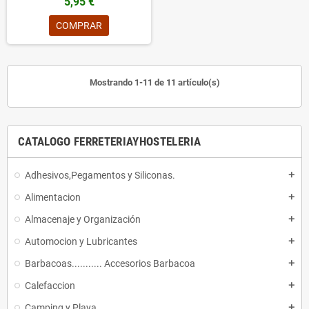
5,95 €
COMPRAR
Mostrando 1-11 de 11 artículo(s)
CATALOGO FERRETERIAYHOSTELERIA
Adhesivos,Pegamentos y Siliconas.
add
Alimentacion
add
Almacenaje y Organización
add
Automocion y Lubricantes
add
Barbacoas........... Accesorios Barbacoa
add
Calefaccion
add
Camping y Playa
add