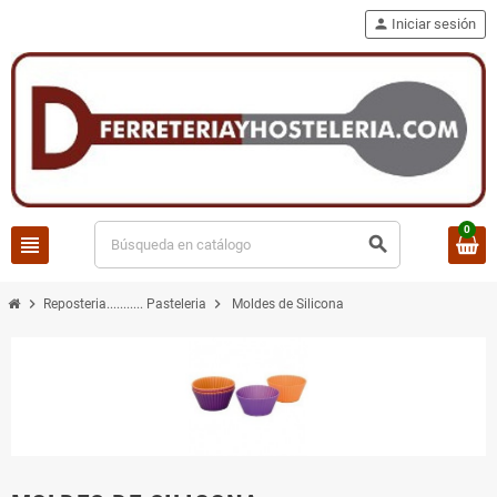
person
Iniciar sesión
0
view_headline
search
chevron_right
chevron_right
Reposteria........... Pasteleria
Moldes de Silicona