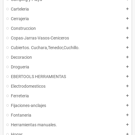
Carteleria
add
Cerrajeria
add
Construccion
add
Copas-Jarras-Vasos-Ceniceros
add
Cubiertos. Cuchara,Tenedor,Cuchillo.
add
Decoracion
add
Drogueria
add
EBERTOOLS HERRAMIENTAS
add
Electrodomesticos
add
Ferreteria
add
Fijaciones-anclajes
add
Fontaneria
add
Herramientas manuales.
add
Hogar
add