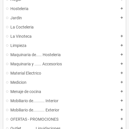
Hosteleria
add
Jardin
add
La Cocteleria
La Vinoteca
add
Limpieza
add
Maquinaria de..... Hosteleria
add
Maquinaria y ...... Accesorios
add
Material Electrico
add
Medicion
add
Menaje de cocina
add
Mobiliario de.......... Interior
add
Mobiliario de.......... Exterior
add
OFERTAS - PROMOCIONES
add
Outlet ........... Liquidaciones
add