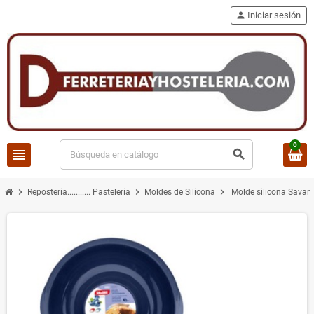
person
Iniciar sesión
0
view_headline
search
chevron_right
chevron_right
chevron_right
Reposteria........... Pasteleria
Moldes de Silicona
Molde silicona Savarin