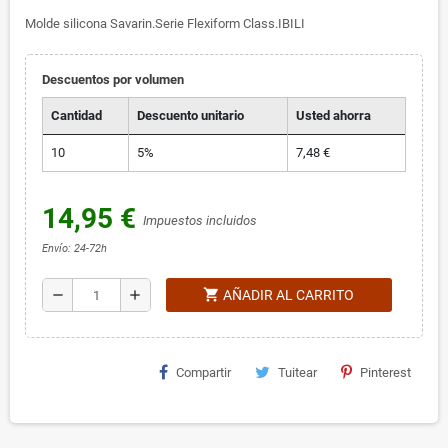
Molde silicona Savarin.Serie Flexiform Class.IBILI
Descuentos por volumen
Cantidad
Descuento unitario
Usted ahorra
10
5%
7,48 €
14,95 €
Impuestos incluidos
Envío: 24-72h
shopping_cart
remove
add
AÑADIR AL CARRITO
Compartir
Tuitear
Pinterest