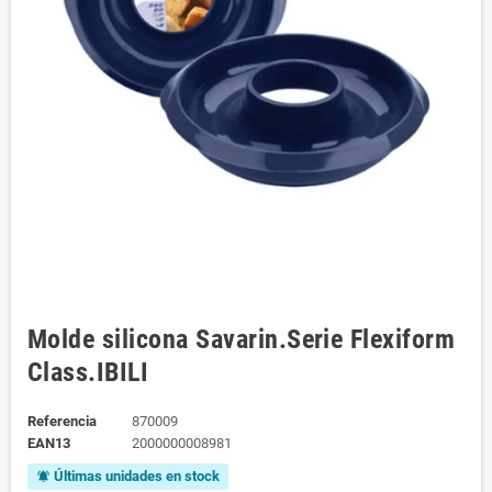
Molde silicona Savarin.Serie Flexiform
Class.IBILI
Referencia
870009
EAN13
2000000008981
Últimas unidades en stock
notifications_active