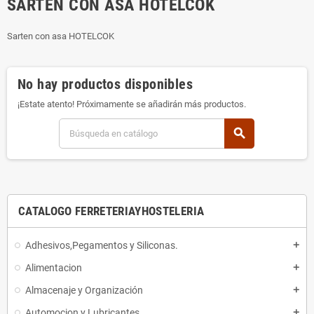
SARTEN CON ASA HOTELCOK
Sarten con asa HOTELCOK
No hay productos disponibles
¡Estate atento! Próximamente se añadirán más productos.
search
CATALOGO FERRETERIAYHOSTELERIA
Adhesivos,Pegamentos y Siliconas.
add
Alimentacion
add
Almacenaje y Organización
add
Automocion y Lubricantes
add