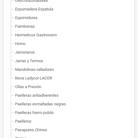
Descorazonadores
Espumadera-Espatula
Exprimidores
Fiambreras
Hermeticos Gastronorm
Horno
Jamoneros
Jarras y Termos
Mandolinas-ralladores
Nova Ladycor LACOR
Ollas a Presión
Paelleras antiadherentes
Paelleras esmaltadas negras
Paelleras hierro pulido
Paelleros
Pasapures-Chinos