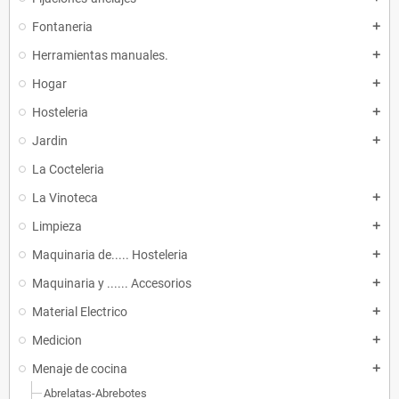
Fontaneria
add
Herramientas manuales.
add
Hogar
add
Hosteleria
add
Jardin
add
La Cocteleria
La Vinoteca
add
Limpieza
add
Maquinaria de..... Hosteleria
add
Maquinaria y ...... Accesorios
add
Material Electrico
add
Medicion
add
Menaje de cocina
add
Abrelatas-Abrebotes