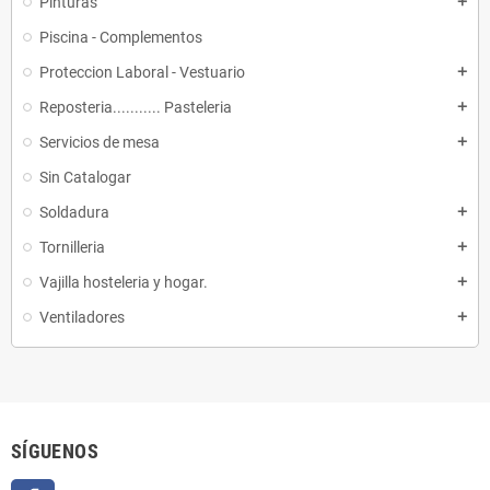
Pinturas
add
Piscina - Complementos
Proteccion Laboral - Vestuario
add
Reposteria........... Pasteleria
add
Servicios de mesa
add
Sin Catalogar
Soldadura
add
Tornilleria
add
Vajilla hosteleria y hogar.
add
Ventiladores
add
SÍGUENOS
Facebook