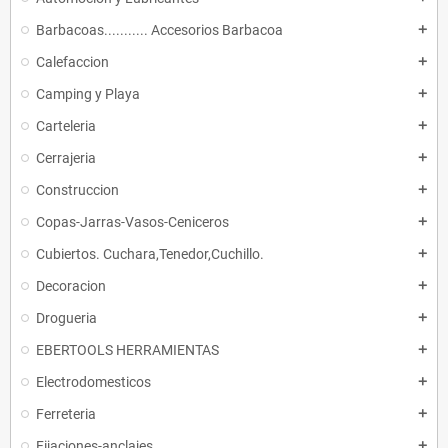
Barbacoas........... Accesorios Barbacoa
add
Calefaccion
add
Camping y Playa
add
Carteleria
add
Cerrajeria
add
Construccion
add
Copas-Jarras-Vasos-Ceniceros
add
Cubiertos. Cuchara,Tenedor,Cuchillo.
add
Decoracion
add
Drogueria
add
EBERTOOLS HERRAMIENTAS
add
Electrodomesticos
add
Ferreteria
add
Fijaciones-anclajes
add