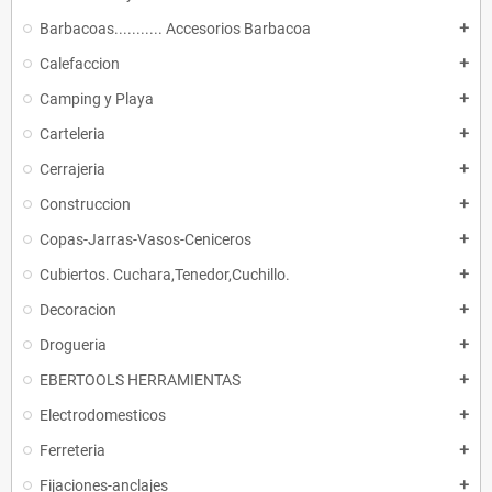
Barbacoas........... Accesorios Barbacoa
add
Calefaccion
add
Camping y Playa
add
Carteleria
add
Cerrajeria
add
Construccion
add
Copas-Jarras-Vasos-Ceniceros
add
Cubiertos. Cuchara,Tenedor,Cuchillo.
add
Decoracion
add
Drogueria
add
EBERTOOLS HERRAMIENTAS
add
Electrodomesticos
add
Ferreteria
add
Fijaciones-anclajes
add