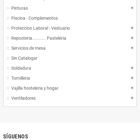
Pinturas
add
Piscina - Complementos
Proteccion Laboral - Vestuario
add
Reposteria........... Pasteleria
add
Servicios de mesa
add
Sin Catalogar
Soldadura
add
Tornilleria
add
Vajilla hosteleria y hogar.
add
Ventiladores
add
SÍGUENOS