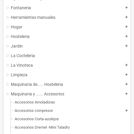
Fontaneria
add
Herramientas manuales.
add
Hogar
add
Hosteleria
add
Jardin
add
La Cocteleria
La Vinoteca
add
Limpieza
add
Maquinaria de..... Hosteleria
add
Maquinaria y ...... Accesorios
add
Accesorios Amoladoras
Accesorios compresor
add
Accesorios Corta-azulejos
Accesorios Dremel -Mini Taladro