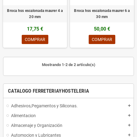
Broca hss escalonada maurer 4 a
Broca hss escalonada maurer 6 a
20 mm
30 mm
17,75 €
50,00 €
COMPRAR
COMPRAR
Mostrando 1-2 de 2 artículo(s)
CATALOGO FERRETERIAYHOSTELERIA
Adhesivos,Pegamentos y Siliconas.
add
Alimentacion
add
Almacenaje y Organización
add
Automocion y Lubricantes
add