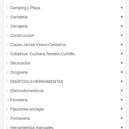
Camping y Playa
add
Carteleria
add
Cerrajeria
add
Construccion
add
Copas-Jarras-Vasos-Ceniceros
add
Cubiertos. Cuchara,Tenedor,Cuchillo.
add
Decoracion
add
Drogueria
add
EBERTOOLS HERRAMIENTAS
add
Electrodomesticos
add
Ferreteria
add
Fijaciones-anclajes
add
Fontaneria
add
Herramientas manuales.
add