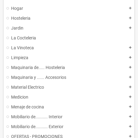
Hogar
add
Hosteleria
add
Jardin
add
La Cocteleria
La Vinoteca
add
Limpieza
add
Maquinaria de..... Hosteleria
add
Maquinaria y ...... Accesorios
add
Material Electrico
add
Medicion
add
Menaje de cocina
add
Mobiliario de.......... Interior
add
Mobiliario de.......... Exterior
add
OFERTAS - PROMOCIONES
add