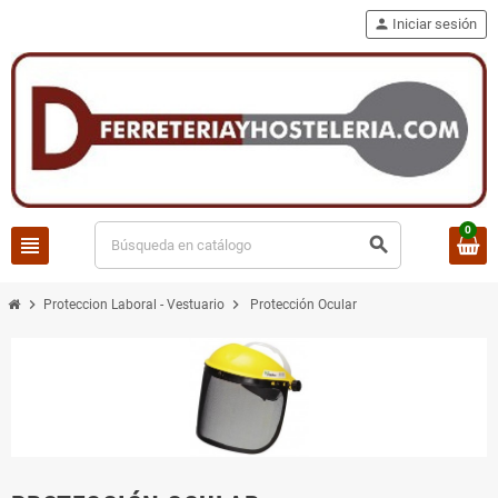
person
Iniciar sesión
0
view_headline
search
chevron_right
chevron_right
Proteccion Laboral - Vestuario
Protección Ocular