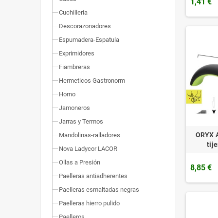
1,41 €
Cuchilleria
Descorazonadores
Espumadera-Espatula
Exprimidores
Fiambreras
Hermeticos Gastronorm
Horno
Jamoneros
Jarras y Termos
ORYX Af
Mandolinas-ralladores
tij
Nova Ladycor LACOR
Ollas a Presión
8,85 €
Paelleras antiadherentes
Paelleras esmaltadas negras
Paelleras hierro pulido
Paelleros