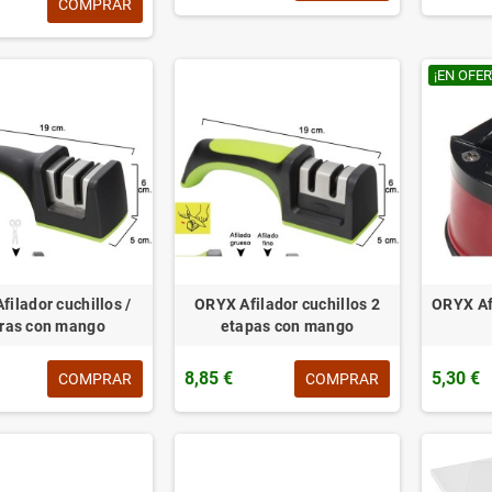
COMPRAR
¡EN OFER
ilador cuchillos /
ORYX Afilador cuchillos 2
ORYX Af
eras con mango
etapas con mango
8,85 €
5,30 €
COMPRAR
COMPRAR