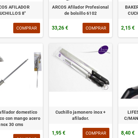
COS AFILADOR
ARCOS Afilador Profesional
BAKER
UCHILLOS 8"
de bolsillo 6102
CUCH
33,26 €
2,15 €
COMPRAR
COMPRAR
afilador domestico
Cuchillo jamonero inox +
LIFE
co con mango acero
afilador.
C/MAN
inox 30 cms
1,95 €
8,40 €
COMPRAR