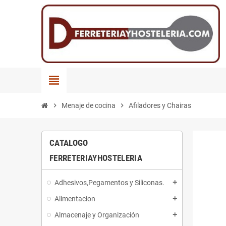
view_headline
chevron_right
Menaje de cocina
chevron_right
Afiladores y Chairas
CATALOGO
FERRETERIAYHOSTELERIA
Adhesivos,Pegamentos y Siliconas.
add
Alimentacion
add
Almacenaje y Organización
add