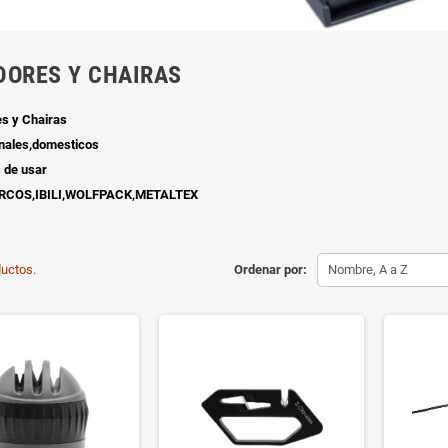
DORES Y CHAIRAS
es y Chairas
nales,domesticos
s de usar
RCOS,IBILI,WOLFPACK,METALTEX
uctos.
Ordenar por:
Nombre, A a Z