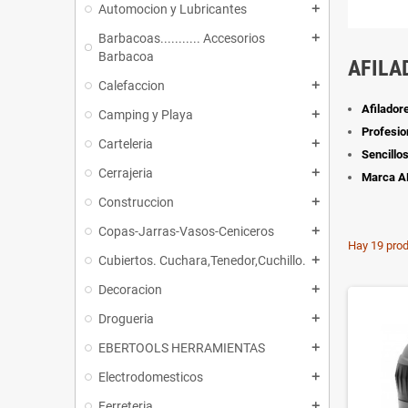
Automocion y Lubricantes
add
Barbacoas........... Accesorios
add
Barbacoa
AFILA
Calefaccion
add
Afilador
Camping y Playa
add
Profesio
Carteleria
add
Sencillo
Cerrajeria
add
Marca A
Construccion
add
Copas-Jarras-Vasos-Ceniceros
add
Hay 19 prod
Cubiertos. Cuchara,Tenedor,Cuchillo.
add
Decoracion
add
Drogueria
add
EBERTOOLS HERRAMIENTAS
add
Electrodomesticos
add
Ferreteria
add