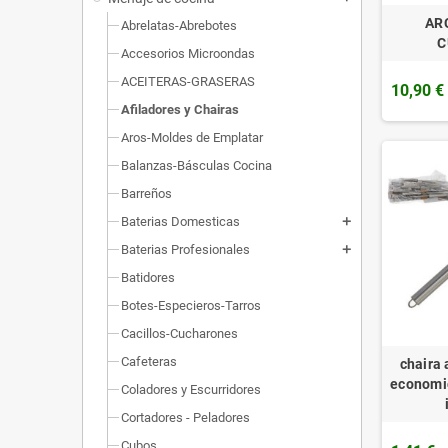
AR
Abrelatas-Abrebotes
C
Accesorios Microondas
ACEITERAS-GRASERAS
10,90 €
Afiladores y Chairas
Aros-Moldes de Emplatar
Balanzas-Básculas Cocina
Barreños
Baterias Domesticas
add
Baterias Profesionales
add
Batidores
Botes-Especieros-Tarros
Cacillos-Cucharones
Cafeteras
chaira 
economi
Coladores y Escurridores
Cortadores - Peladores
Cubos