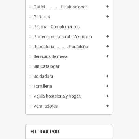
Outlet ........... Liquidaciones
add
Pinturas
add
Piscina - Complementos
Proteccion Laboral - Vestuario
add
Reposteria........... Pasteleria
add
Servicios de mesa
add
Sin Catalogar
Soldadura
add
Tornilleria
add
Vajilla hosteleria y hogar.
add
Ventiladores
add
FILTRAR POR