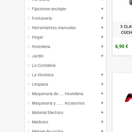
Fijaciones-anclajes
add
Fontaneria
add
3 CL
Herramientas manuales.
add
CUCH
Hogar
add
6,90 €
Hosteleria
add
Jardin
add
La Cocteleria
La Vinoteca
add
Limpieza
add
Maquinaria de..... Hosteleria
add
Maquinaria y ...... Accesorios
add
Material Electrico
add
Medicion
add
Menaje de cocina
add