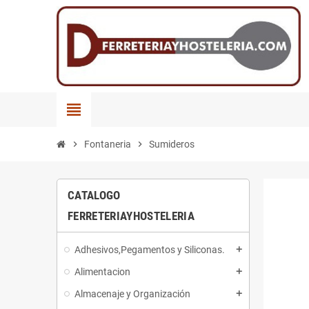
view_headline
chevron_right
Fontaneria
chevron_right
Sumideros
CATALOGO
FERRETERIAYHOSTELERIA
Adhesivos,Pegamentos y Siliconas.
add
Alimentacion
add
Almacenaje y Organización
add