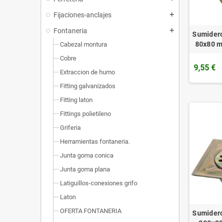
Fijaciones-anclajes
add
Fontaneria
add
Sumidero
80x80 m
Cabezal montura
Cobre
9,55 €
Extraccion de humo
Fitting galvanizados
Fitting laton
Fittings polietileno
Griferia
Herramientas fontaneria.
Junta goma conica
Junta goma plana
Latiguillos-conexiones grifo
Laton
OFERTA FONTANERIA
Sumidero