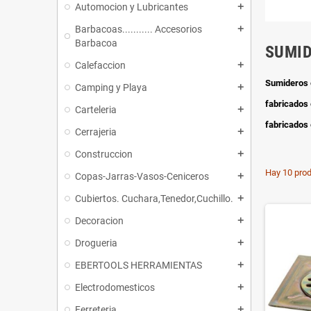
Automocion y Lubricantes
add
Barbacoas........... Accesorios
add
Barbacoa
SUMI
Calefaccion
add
Sumideros 
Camping y Playa
add
fabricados 
Carteleria
add
fabricados 
Cerrajeria
add
Construccion
add
Hay 10 prod
Copas-Jarras-Vasos-Ceniceros
add
Cubiertos. Cuchara,Tenedor,Cuchillo.
add
Decoracion
add
Drogueria
add
EBERTOOLS HERRAMIENTAS
add
Electrodomesticos
add
Ferreteria
add