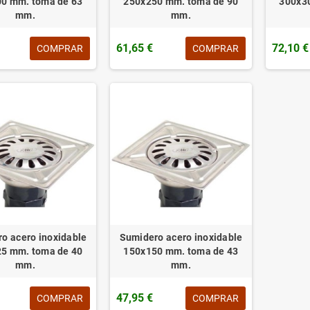
0 mm. toma de 63
250x250 mm. toma de 90
300x3
mm.
mm.
61,65 €
72,10 €
COMPRAR
COMPRAR
o acero inoxidable
Sumidero acero inoxidable
5 mm. toma de 40
150x150 mm. toma de 43
mm.
mm.
47,95 €
COMPRAR
COMPRAR