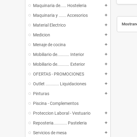
Maquinaria de..... Hosteleria
add
Maquinaria y ...... Accesorios
add
Mostrand
Material Electrico
add
Medicion
add
Menaje de cocina
add
Mobiliario de.......... Interior
add
Mobiliario de.......... Exterior
add
OFERTAS - PROMOCIONES
add
Outlet ........... Liquidaciones
add
Pinturas
add
Piscina - Complementos
Proteccion Laboral - Vestuario
add
Reposteria........... Pasteleria
add
Servicios de mesa
add