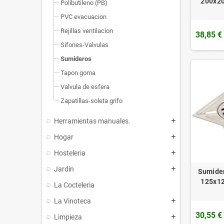
200x20
Polibutileno (PB)
PVC evacuacion
Rejillas ventilacion
38,85 €
Sifones-Valvulas
Sumideros
Tapon goma
Valvula de esfera
Zapatillas-soleta grifo
Herramientas manuales.
add
Hogar
add
Hosteleria
add
Jardin
add
Sumider
125x12
La Cocteleria
La Vinoteca
add
30,55 €
Limpieza
add