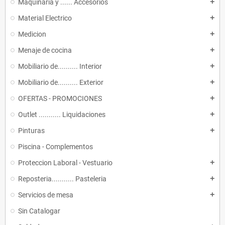
Maquinaria y ...... Accesorios
add
Material Electrico
add
Medicion
add
Menaje de cocina
add
Mobiliario de.......... Interior
add
Mobiliario de.......... Exterior
add
OFERTAS - PROMOCIONES
add
Outlet ........... Liquidaciones
add
Pinturas
add
Piscina - Complementos
Proteccion Laboral - Vestuario
add
Reposteria........... Pasteleria
add
Servicios de mesa
add
Sin Catalogar