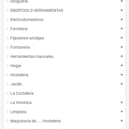
Drogueria
add
EBERTOOLS HERRAMIENTAS
add
Electrodomesticos
add
Ferreteria
add
Fijaciones-anclajes
add
Fontaneria
add
Herramientas manuales.
add
Hogar
add
Hosteleria
add
Jardin
add
La Cocteleria
La Vinoteca
add
Limpieza
add
Maquinaria de..... Hosteleria
add