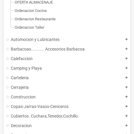
OFERTA ALMACENAJE
Ordenacion Cocina
Ordenacion Restaurante
Ordenacion Taller
Automocion y Lubricantes
add
Barbacoas........... Accesorios Barbacoa
add
Calefaccion
add
Camping y Playa
add
Carteleria
add
Cerrajeria
add
Construccion
add
Copas-Jarras-Vasos-Ceniceros
add
Cubiertos. Cuchara,Tenedor,Cuchillo.
add
Decoracion
add