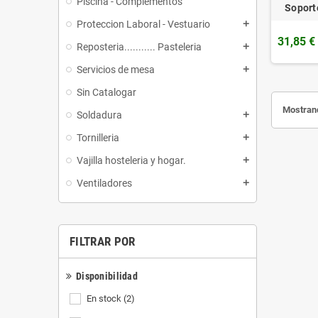
Piscina - Complementos
Soporte
Proteccion Laboral - Vestuario
add
31,85 €
Reposteria........... Pasteleria
add
Servicios de mesa
add
Sin Catalogar
Mostrand
Soldadura
add
Tornilleria
add
Vajilla hosteleria y hogar.
add
Ventiladores
add
FILTRAR POR
Disponibilidad
En stock
(2)