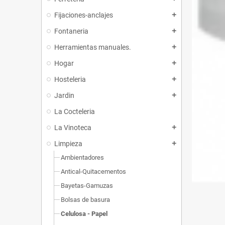
Fijaciones-anclajes
add
Fontaneria
add
Herramientas manuales.
add
Hogar
add
Hosteleria
add
Jardin
add
La Cocteleria
La Vinoteca
add
Limpieza
add
Ambientadores
Antical-Quitacementos
Bayetas-Gamuzas
Bolsas de basura
Celulosa - Papel