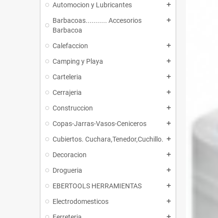
Automocion y Lubricantes
add
Barbacoas........... Accesorios
add
Barbacoa
Calefaccion
add
Camping y Playa
add
Carteleria
add
Cerrajeria
add
Construccion
add
Copas-Jarras-Vasos-Ceniceros
add
Cubiertos. Cuchara,Tenedor,Cuchillo.
add
Decoracion
add
Drogueria
add
EBERTOOLS HERRAMIENTAS
add
Electrodomesticos
add
Ferreteria
add