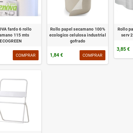
VA fardo 6 rollo
Rollo papel secamano 100%
Rollo p
amano 115 mts
ecologico celulosa industrial
serv 
ECOGREEN
gofrado
3,85 €
1,84 €
COMPRAR
COMPRAR