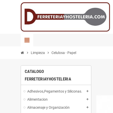
view_headline
chevron_right
Limpieza
chevron_right
Celulosa - Papel
CATALOGO
FERRETERIAYHOSTELERIA
Adhesivos,Pegamentos y Siliconas.
add
Alimentacion
add
Almacenaje y Organización
add