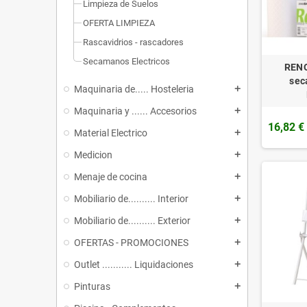
Limpieza de Suelos
OFERTA LIMPIEZA
Rascavidrios - rascadores
Secamanos Electricos
RENO
sec
Maquinaria de..... Hosteleria
add
Maquinaria y ...... Accesorios
add
16,82 €
Material Electrico
add
Medicion
add
Menaje de cocina
add
Mobiliario de.......... Interior
add
Mobiliario de.......... Exterior
add
OFERTAS - PROMOCIONES
add
Outlet ........... Liquidaciones
add
Pinturas
add