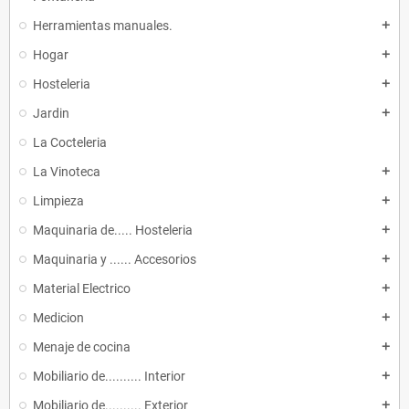
Herramientas manuales.
add
Hogar
add
Hosteleria
add
Jardin
add
La Cocteleria
La Vinoteca
add
Limpieza
add
Maquinaria de..... Hosteleria
add
Maquinaria y ...... Accesorios
add
Material Electrico
add
Medicion
add
Menaje de cocina
add
Mobiliario de.......... Interior
add
Mobiliario de.......... Exterior
add