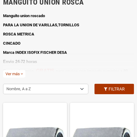
MANGUITO UNION ROSCA
Manguito union roscado
PARA LA UNION DE VARILLAS,TORNILLOS
ROSCA METRICA
CINCADO
Marca INDEX ISOFIX FISCHER DESA
Envio 24-72 horas
GRATIS
Gastos de envio
para envios con importe superior a 80
Ver más
expand_more
euros(solo península)
GRATIS
Gastos de reembolso
Nombre, A a Z
FILTRAR