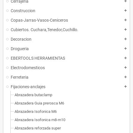
Cerrajeria
add
Construccion
add
Copas-Jarras-Vasos-Ceniceros
add
Cubiertos. Cuchara,Tenedor,Cuchillo.
add
Decoracion
add
Drogueria
add
EBERTOOLS HERRAMIENTAS
add
Electrodomesticos
add
Ferreteria
add
Fijaciones-anclajes
add
Abrazadera butaclamp
Abrazadera Guia prerosca M6
Abrazadera Isofonica M6
Abrazadera Isofonica m8-m10
Abrazadera reforzada super