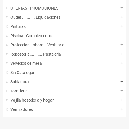
OFERTAS - PROMOCIONES
add
Outlet ........... Liquidaciones
add
Pinturas
add
Piscina - Complementos
Proteccion Laboral - Vestuario
add
Reposteria........... Pasteleria
add
Servicios de mesa
add
Sin Catalogar
Soldadura
add
Tornilleria
add
Vajilla hosteleria y hogar.
add
Ventiladores
add