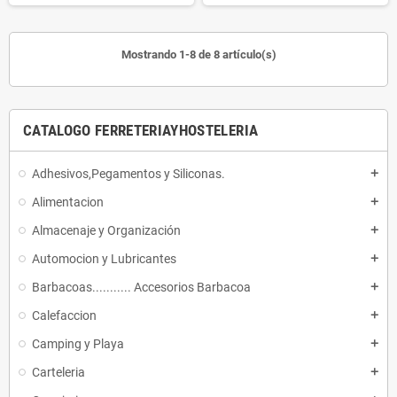
Mostrando 1-8 de 8 artículo(s)
CATALOGO FERRETERIAYHOSTELERIA
Adhesivos,Pegamentos y Siliconas.
add
Alimentacion
add
Almacenaje y Organización
add
Automocion y Lubricantes
add
Barbacoas........... Accesorios Barbacoa
add
Calefaccion
add
Camping y Playa
add
Carteleria
add