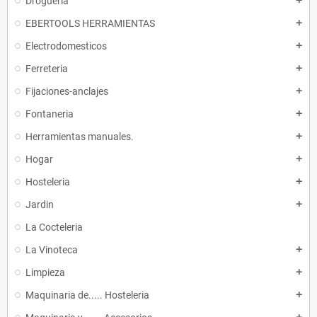
Drogueria
add
EBERTOOLS HERRAMIENTAS
add
Electrodomesticos
add
Ferreteria
add
Fijaciones-anclajes
add
Fontaneria
add
Herramientas manuales.
add
Hogar
add
Hosteleria
add
Jardin
add
La Cocteleria
La Vinoteca
add
Limpieza
add
Maquinaria de..... Hosteleria
add