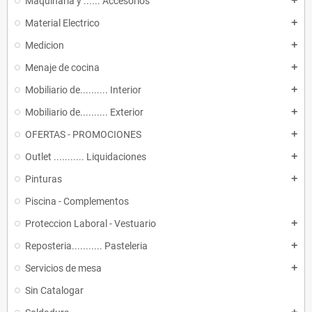
Maquinaria y ...... Accesorios
add
Material Electrico
add
Medicion
add
Menaje de cocina
add
Mobiliario de.......... Interior
add
Mobiliario de.......... Exterior
add
OFERTAS - PROMOCIONES
add
Outlet ........... Liquidaciones
add
Pinturas
add
Piscina - Complementos
Proteccion Laboral - Vestuario
add
Reposteria........... Pasteleria
add
Servicios de mesa
add
Sin Catalogar