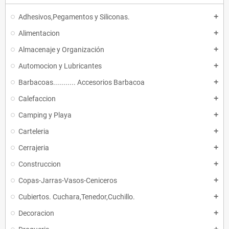
Adhesivos,Pegamentos y Siliconas.
add
Alimentacion
add
Almacenaje y Organización
add
Automocion y Lubricantes
add
Barbacoas........... Accesorios Barbacoa
add
Calefaccion
add
Camping y Playa
add
Carteleria
add
Cerrajeria
add
Construccion
add
Copas-Jarras-Vasos-Ceniceros
add
Cubiertos. Cuchara,Tenedor,Cuchillo.
add
Decoracion
add