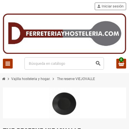
person
Iniciar sesión
0
view_headline
search
chevron_right
chevron_right
Vajilla hosteleria y hogar.
The reserve VIEJOVALLE