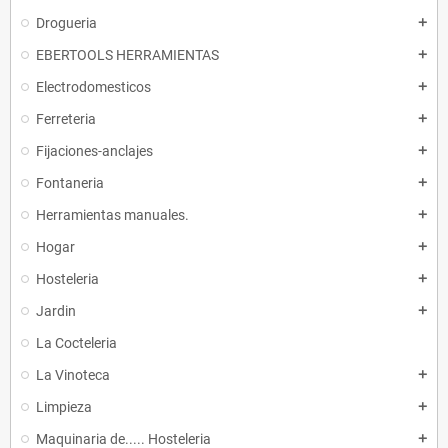
Drogueria
add
EBERTOOLS HERRAMIENTAS
add
Electrodomesticos
add
Ferreteria
add
Fijaciones-anclajes
add
Fontaneria
add
Herramientas manuales.
add
Hogar
add
Hosteleria
add
Jardin
add
La Cocteleria
La Vinoteca
add
Limpieza
add
Maquinaria de..... Hosteleria
add