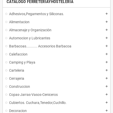
CATALOGO FERRETERIAYHOSTELERIA
Adhesivos,Pegamentos y Siliconas.
add
Alimentacion
add
Almacenaje y Organización
add
Automocion y Lubricantes
add
Barbacoas........... Accesorios Barbacoa
add
Calefaccion
add
Camping y Playa
add
Carteleria
add
Cerrajeria
add
Construccion
add
Copas-Jarras-Vasos-Ceniceros
add
Cubiertos. Cuchara,Tenedor,Cuchillo.
add
Decoracion
add