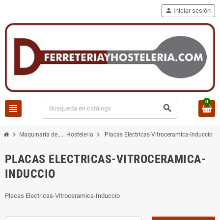
person
Iniciar sesión
0
view_headline
search
chevron_right
chevron_right
Maquinaria de..... Hosteleria
Placas Electricas-Vitroceramica-Induccio
PLACAS ELECTRICAS-VITROCERAMICA-
INDUCCIO
Placas Electricas-Vitroceramica-Induccio