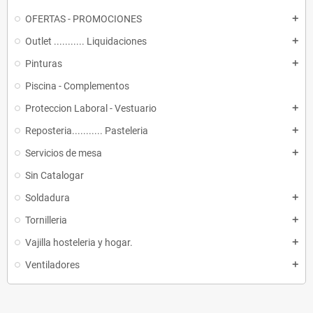
OFERTAS - PROMOCIONES
add
Outlet ........... Liquidaciones
add
Pinturas
add
Piscina - Complementos
Proteccion Laboral - Vestuario
add
Reposteria........... Pasteleria
add
Servicios de mesa
add
Sin Catalogar
Soldadura
add
Tornilleria
add
Vajilla hosteleria y hogar.
add
Ventiladores
add