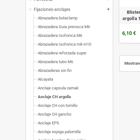
Fijaciones-anclajes
add
Bliste
Abrazadera butaclamp
argolla 
Abrazadera Guia prerosca M6
6,10 €
Abrazadera Isofonica M6
Abrazadera Isofonica m8-m10
Abrazadera reforzada super
Abrazadera tubo M6
Mostrand
Abrazaderas sin fin
Alcayata
Anclaje capsula zamak
Anclaje CH argolla
Anclaje CH con tornillo
Anclaje CH gancho
Anclaje EPS
Anclaje espiga palomilla