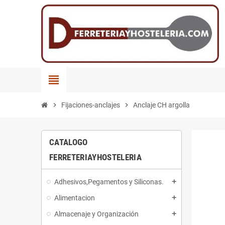
view_headline
chevron_right
Fijaciones-anclajes
chevron_right
Anclaje CH argolla
CATALOGO
FERRETERIAYHOSTELERIA
Adhesivos,Pegamentos y Siliconas.
add
Alimentacion
add
Almacenaje y Organización
add