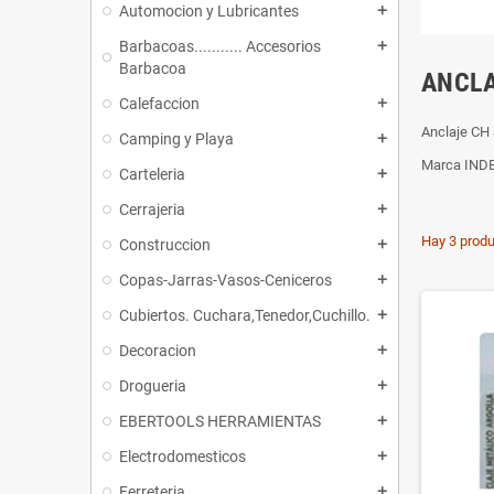
Automocion y Lubricantes
add
Barbacoas........... Accesorios
add
Barbacoa
ANCLA
Calefaccion
add
Anclaje CH 
Camping y Playa
add
Marca IND
Carteleria
add
Cerrajeria
add
Hay 3 produ
Construccion
add
Copas-Jarras-Vasos-Ceniceros
add
Cubiertos. Cuchara,Tenedor,Cuchillo.
add
Decoracion
add
Drogueria
add
EBERTOOLS HERRAMIENTAS
add
Electrodomesticos
add
Ferreteria
add