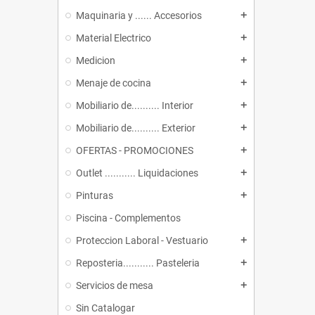
Maquinaria y ...... Accesorios
add
Material Electrico
add
Medicion
add
Menaje de cocina
add
Mobiliario de.......... Interior
add
Mobiliario de.......... Exterior
add
OFERTAS - PROMOCIONES
add
Outlet ........... Liquidaciones
add
Pinturas
add
Piscina - Complementos
Proteccion Laboral - Vestuario
add
Reposteria........... Pasteleria
add
Servicios de mesa
add
Sin Catalogar