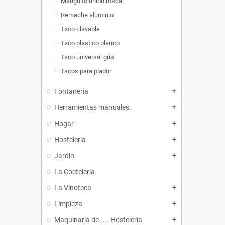
Manguito union rosca
Remache aluminio
Taco clavable
Taco plastico blanco
Taco universal gris
Tacos para pladur
Fontaneria
add
Herramientas manuales.
add
Hogar
add
Hosteleria
add
Jardin
add
La Cocteleria
La Vinoteca
add
Limpieza
add
Maquinaria de..... Hosteleria
add