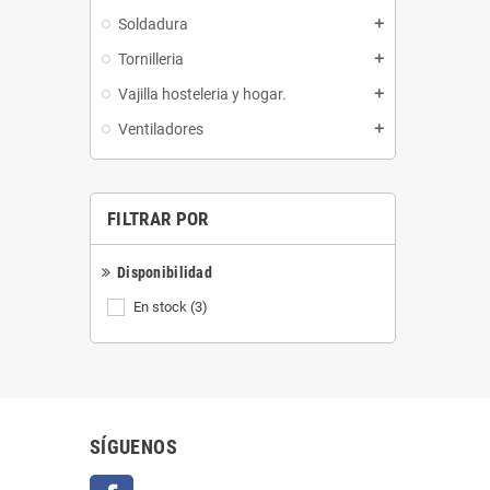
Soldadura
add
Tornilleria
add
Vajilla hosteleria y hogar.
add
Ventiladores
add
FILTRAR POR
Disponibilidad
En stock
(3)
SÍGUENOS
Facebook