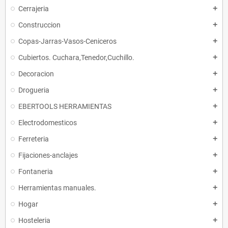
Cerrajeria
add
Construccion
add
Copas-Jarras-Vasos-Ceniceros
add
Cubiertos. Cuchara,Tenedor,Cuchillo.
add
Decoracion
add
Drogueria
add
EBERTOOLS HERRAMIENTAS
add
Electrodomesticos
add
Ferreteria
add
Fijaciones-anclajes
add
Fontaneria
add
Herramientas manuales.
add
Hogar
add
Hosteleria
add