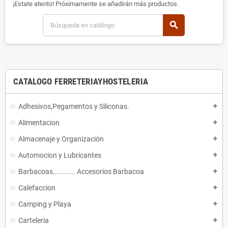
¡Estate atento! Próximamente se añadirán más productos.
search
CATALOGO FERRETERIAYHOSTELERIA
Adhesivos,Pegamentos y Siliconas.
add
Alimentacion
add
Almacenaje y Organización
add
Automocion y Lubricantes
add
Barbacoas........... Accesorios Barbacoa
add
Calefaccion
add
Camping y Playa
add
Carteleria
add