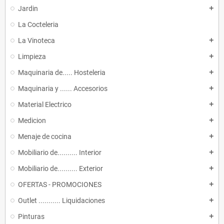
Jardin
add
La Cocteleria
La Vinoteca
add
Limpieza
add
Maquinaria de..... Hosteleria
add
Maquinaria y ...... Accesorios
add
Material Electrico
add
Medicion
add
Menaje de cocina
add
Mobiliario de.......... Interior
add
Mobiliario de.......... Exterior
add
OFERTAS - PROMOCIONES
add
Outlet ........... Liquidaciones
add
Pinturas
add