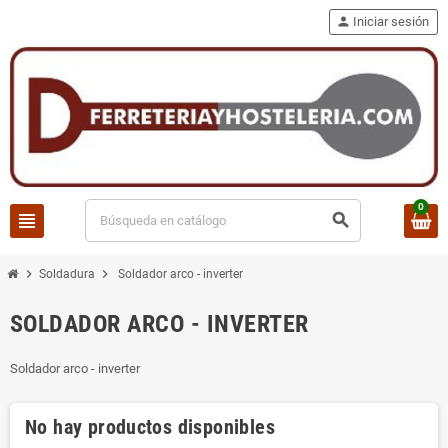
person
Iniciar sesión
0
view_headline
search
chevron_right
chevron_right
Soldadura
Soldador arco - inverter
SOLDADOR ARCO - INVERTER
Soldador arco - inverter
No hay productos disponibles