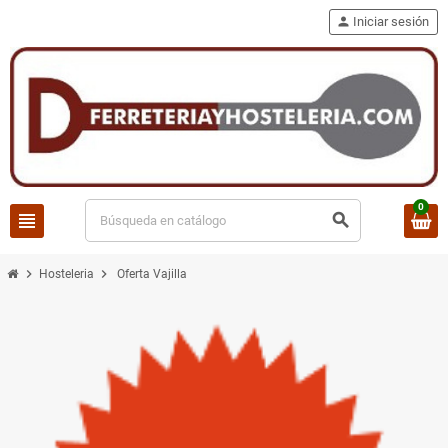
person
Iniciar sesión
0
view_headline
search
chevron_right
chevron_right
Hosteleria
Oferta Vajilla