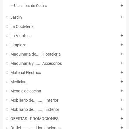
Utensilios de Cocina
add
Jardin
add
La Cocteleria
La Vinoteca
add
Limpieza
add
Maquinaria de..... Hosteleria
add
Maquinaria y ...... Accesorios
add
Material Electrico
add
Medicion
add
Menaje de cocina
add
Mobiliario de.......... Interior
add
Mobiliario de.......... Exterior
add
OFERTAS - PROMOCIONES
add
Outlet ........... Liquidaciones
add