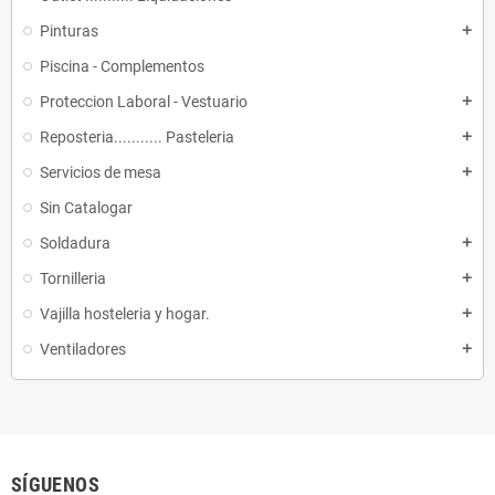
Pinturas
add
Piscina - Complementos
Proteccion Laboral - Vestuario
add
Reposteria........... Pasteleria
add
Servicios de mesa
add
Sin Catalogar
Soldadura
add
Tornilleria
add
Vajilla hosteleria y hogar.
add
Ventiladores
add
SÍGUENOS