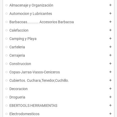
Almacenaje y Organización
add
Automocion y Lubricantes
add
Barbacoas........... Accesorios Barbacoa
add
Calefaccion
add
Camping y Playa
add
Carteleria
add
Cerrajeria
add
Construccion
add
Copas-Jarras-Vasos-Ceniceros
add
Cubiertos. Cuchara,Tenedor,Cuchillo.
add
Decoracion
add
Drogueria
add
EBERTOOLS HERRAMIENTAS
add
Electrodomesticos
add