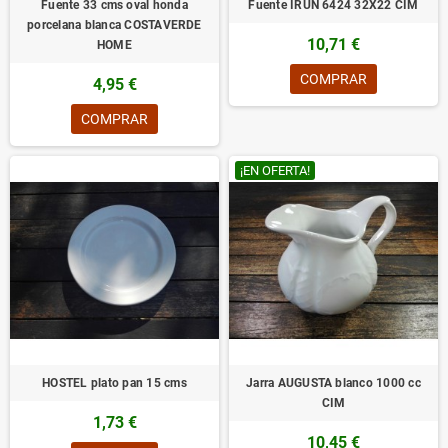
Fuente 33 cms oval honda
Fuente IRUN 6424 32X22 CIM
porcelana blanca COSTAVERDE
10,71 €
HOME
COMPRAR
4,95 €
COMPRAR
¡EN OFERTA!
HOSTEL plato pan 15 cms
Jarra AUGUSTA blanco 1000 cc
CIM
1,73 €
10,45 €