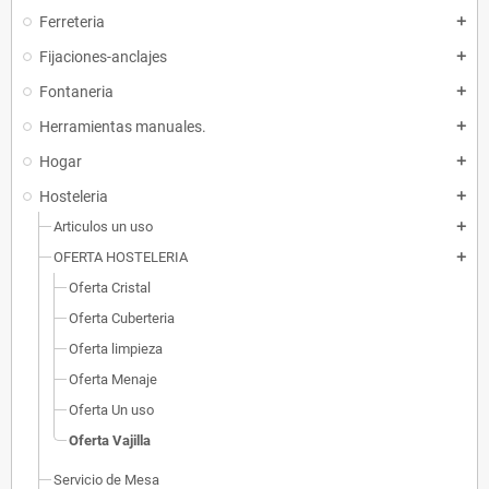
Ferreteria
add
Fijaciones-anclajes
add
Fontaneria
add
Herramientas manuales.
add
Hogar
add
Hosteleria
add
Articulos un uso
add
OFERTA HOSTELERIA
add
Oferta Cristal
Oferta Cuberteria
Oferta limpieza
Oferta Menaje
Oferta Un uso
Oferta Vajilla
Servicio de Mesa