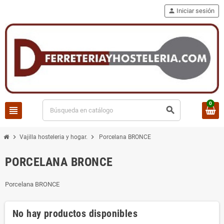
person
Iniciar sesión
0
view_headline
search
chevron_right
chevron_right
Vajilla hosteleria y hogar.
Porcelana BRONCE
PORCELANA BRONCE
Porcelana BRONCE
No hay productos disponibles