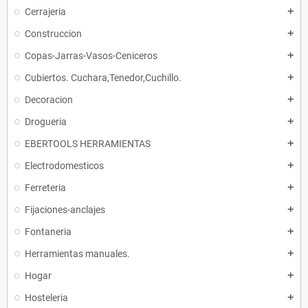
Cerrajeria
add
Construccion
add
Copas-Jarras-Vasos-Ceniceros
add
Cubiertos. Cuchara,Tenedor,Cuchillo.
add
Decoracion
add
Drogueria
add
EBERTOOLS HERRAMIENTAS
add
Electrodomesticos
add
Ferreteria
add
Fijaciones-anclajes
add
Fontaneria
add
Herramientas manuales.
add
Hogar
add
Hosteleria
add