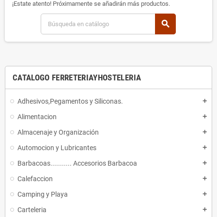
¡Estate atento! Próximamente se añadirán más productos.
search
CATALOGO FERRETERIAYHOSTELERIA
Adhesivos,Pegamentos y Siliconas.
add
Alimentacion
add
Almacenaje y Organización
add
Automocion y Lubricantes
add
Barbacoas........... Accesorios Barbacoa
add
Calefaccion
add
Camping y Playa
add
Carteleria
add