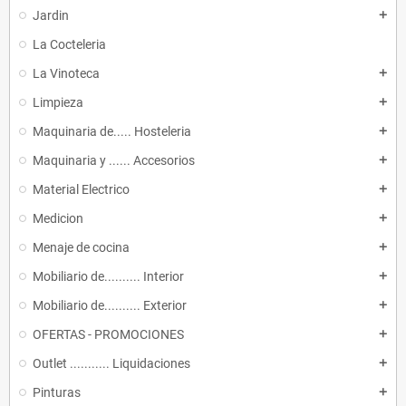
Jardin
add
La Cocteleria
La Vinoteca
add
Limpieza
add
Maquinaria de..... Hosteleria
add
Maquinaria y ...... Accesorios
add
Material Electrico
add
Medicion
add
Menaje de cocina
add
Mobiliario de.......... Interior
add
Mobiliario de.......... Exterior
add
OFERTAS - PROMOCIONES
add
Outlet ........... Liquidaciones
add
Pinturas
add