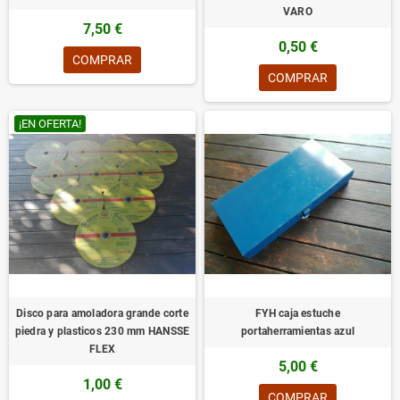
VARO
7,50 €
0,50 €
COMPRAR
COMPRAR
¡EN OFERTA!
Disco para amoladora grande corte
FYH caja estuche
piedra y plasticos 230 mm HANSSE
portaherramientas azul
FLEX
5,00 €
1,00 €
COMPRAR