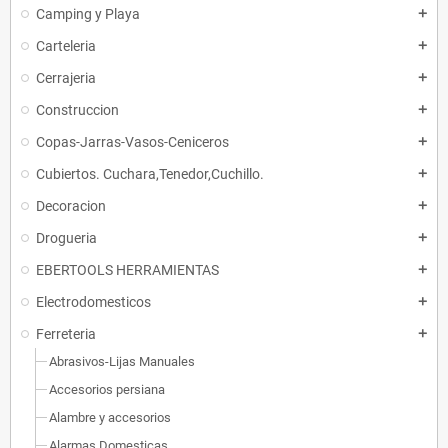
Camping y Playa
add
Carteleria
add
Cerrajeria
add
Construccion
add
Copas-Jarras-Vasos-Ceniceros
add
Cubiertos. Cuchara,Tenedor,Cuchillo.
add
Decoracion
add
Drogueria
add
EBERTOOLS HERRAMIENTAS
add
Electrodomesticos
add
Ferreteria
add
Abrasivos-Lijas Manuales
Accesorios persiana
Alambre y accesorios
Alarmas Domesticas