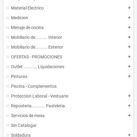
Material Electrico
add
Medicion
add
Menaje de cocina
add
Mobiliario de.......... Interior
add
Mobiliario de.......... Exterior
add
OFERTAS - PROMOCIONES
add
Outlet ........... Liquidaciones
add
Pinturas
add
Piscina - Complementos
Proteccion Laboral - Vestuario
add
Reposteria........... Pasteleria
add
Servicios de mesa
add
Sin Catalogar
Soldadura
add