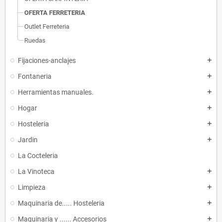
OFERTA FERRETERIA
Outlet Ferreteria
Ruedas
Fijaciones-anclajes
add
Fontaneria
add
Herramientas manuales.
add
Hogar
add
Hosteleria
add
Jardin
add
La Cocteleria
La Vinoteca
add
Limpieza
add
Maquinaria de..... Hosteleria
add
Maquinaria y ...... Accesorios
add