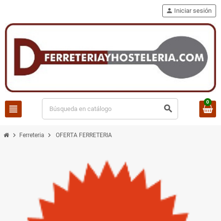
person
Iniciar sesión
0
view_headline
search
chevron_right
chevron_right
Ferreteria
OFERTA FERRETERIA