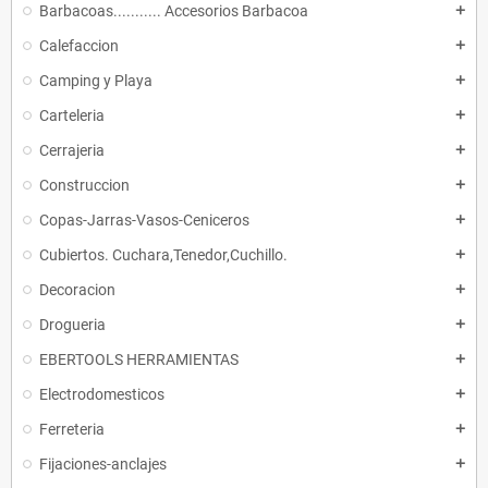
Barbacoas........... Accesorios Barbacoa
add
Calefaccion
add
Camping y Playa
add
Carteleria
add
Cerrajeria
add
Construccion
add
Copas-Jarras-Vasos-Ceniceros
add
Cubiertos. Cuchara,Tenedor,Cuchillo.
add
Decoracion
add
Drogueria
add
EBERTOOLS HERRAMIENTAS
add
Electrodomesticos
add
Ferreteria
add
Fijaciones-anclajes
add