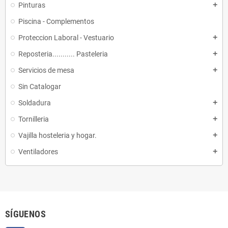
Pinturas
add
Piscina - Complementos
Proteccion Laboral - Vestuario
add
Reposteria........... Pasteleria
add
Servicios de mesa
add
Sin Catalogar
Soldadura
add
Tornilleria
add
Vajilla hosteleria y hogar.
add
Ventiladores
add
SÍGUENOS