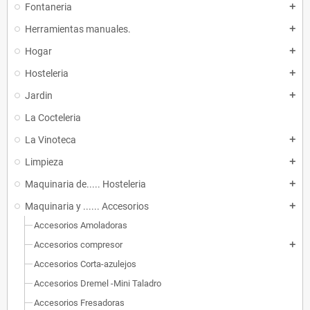
Fontaneria
add
Herramientas manuales.
add
Hogar
add
Hosteleria
add
Jardin
add
La Cocteleria
La Vinoteca
add
Limpieza
add
Maquinaria de..... Hosteleria
add
Maquinaria y ...... Accesorios
add
Accesorios Amoladoras
Accesorios compresor
add
Accesorios Corta-azulejos
Accesorios Dremel -Mini Taladro
Accesorios Fresadoras