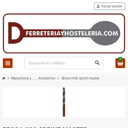
person
Iniciar sesión
0
view_headline
search
chevron_right
chevron_right
Maquinaria y ...... Accesorios
Broca HSS sprint master