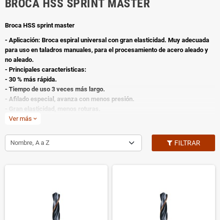
BROCA HSS SPRINT MASTER
Broca HSS sprint master
- Aplicación: Broca espiral universal con gran elasticidad. Muy adecuada
para uso en taladros manuales, para el procesamiento de acero aleado y
no aleado.
- Principales caracteristicas:
- 30 % más rápida.
- Tiempo de uso 3 veces más largo.
- Afilado especial, avanza con menos presión.
- Gran elasticidad, menos roturas.
- Capacidad de perforación optima.
Ver más
expand_more
Nombre, A a Z
FILTRAR