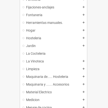
Fijaciones-anclajes
add
Fontaneria
add
Herramientas manuales.
add
Hogar
add
Hosteleria
add
Jardin
add
La Cocteleria
La Vinoteca
add
Limpieza
add
Maquinaria de..... Hosteleria
add
Maquinaria y ...... Accesorios
add
Material Electrico
add
Medicion
add
Menaje de cocina
add