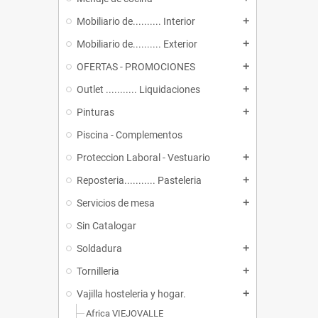
Mobiliario de.......... Interior
add
Mobiliario de.......... Exterior
add
OFERTAS - PROMOCIONES
add
Outlet ........... Liquidaciones
add
Pinturas
add
Piscina - Complementos
Proteccion Laboral - Vestuario
add
Reposteria........... Pasteleria
add
Servicios de mesa
add
Sin Catalogar
Soldadura
add
Tornilleria
add
Vajilla hosteleria y hogar.
add
Africa VIEJOVALLE