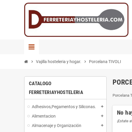
view_headline
chevron_right
Vajilla hosteleria y hogar.
chevron_right
Porcelana TIVOLI
PORCE
CATALOGO
FERRETERIAYHOSTELERIA
Porcelana 
Adhesivos,Pegamentos y Siliconas.
add
No ha
Alimentacion
add
¡Estate 
Almacenaje y Organización
add