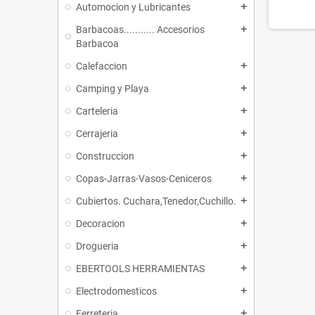
Automocion y Lubricantes
add
Barbacoas........... Accesorios
add
Barbacoa
Calefaccion
add
Camping y Playa
add
Carteleria
add
Cerrajeria
add
Construccion
add
Copas-Jarras-Vasos-Ceniceros
add
Cubiertos. Cuchara,Tenedor,Cuchillo.
add
Decoracion
add
Drogueria
add
EBERTOOLS HERRAMIENTAS
add
Electrodomesticos
add
Ferreteria
add