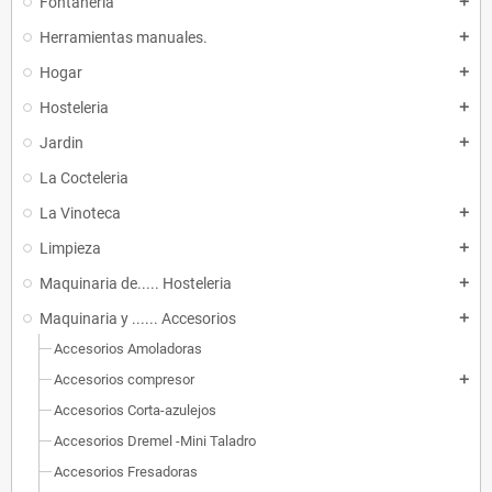
Fontaneria
add
Herramientas manuales.
add
Hogar
add
Hosteleria
add
Jardin
add
La Cocteleria
La Vinoteca
add
Limpieza
add
Maquinaria de..... Hosteleria
add
Maquinaria y ...... Accesorios
add
Accesorios Amoladoras
Accesorios compresor
add
Accesorios Corta-azulejos
Accesorios Dremel -Mini Taladro
Accesorios Fresadoras