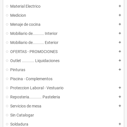
Material Electrico
add
Medicion
add
Menaje de cocina
add
Mobiliario de.......... Interior
add
Mobiliario de.......... Exterior
add
OFERTAS - PROMOCIONES
add
Outlet ........... Liquidaciones
add
Pinturas
add
Piscina - Complementos
Proteccion Laboral - Vestuario
add
Reposteria........... Pasteleria
add
Servicios de mesa
add
Sin Catalogar
Soldadura
add