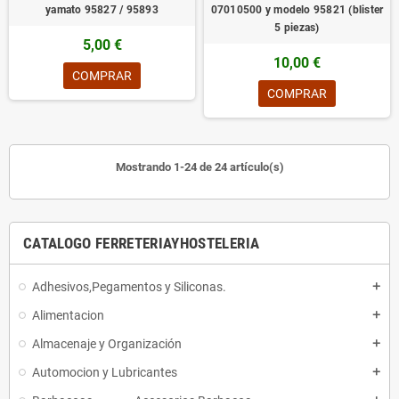
yamato 95827 / 95893
07010500 y modelo 95821 (blister
5 piezas)
5,00 €
10,00 €
COMPRAR
COMPRAR
Mostrando 1-24 de 24 artículo(s)
CATALOGO FERRETERIAYHOSTELERIA
Adhesivos,Pegamentos y Siliconas.
add
Alimentacion
add
Almacenaje y Organización
add
Automocion y Lubricantes
add