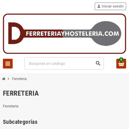
person
Iniciar sesión
0
view_headline
search
chevron_right
Ferreteria
FERRETERIA
Ferreteria
Subcategorías