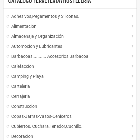
CATALOGO FERRETERIAYHOSTELERIA
Adhesivos,Pegamentos y Siliconas.
add
Alimentacion
add
Almacenaje y Organización
add
Automocion y Lubricantes
add
Barbacoas........... Accesorios Barbacoa
add
Calefaccion
add
Camping y Playa
add
Carteleria
add
Cerrajeria
add
Construccion
add
Copas-Jarras-Vasos-Ceniceros
add
Cubiertos. Cuchara,Tenedor,Cuchillo.
add
Decoracion
add