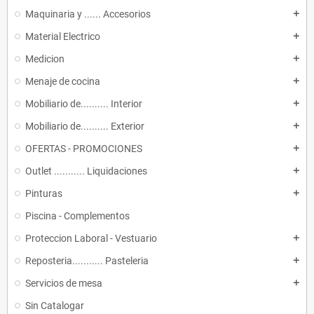
Maquinaria y ...... Accesorios
add
Material Electrico
add
Medicion
add
Menaje de cocina
add
Mobiliario de.......... Interior
add
Mobiliario de.......... Exterior
add
OFERTAS - PROMOCIONES
add
Outlet ........... Liquidaciones
add
Pinturas
add
Piscina - Complementos
Proteccion Laboral - Vestuario
add
Reposteria........... Pasteleria
add
Servicios de mesa
add
Sin Catalogar