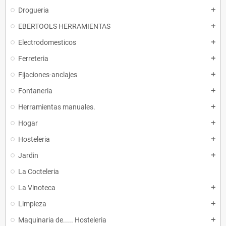
Drogueria
add
EBERTOOLS HERRAMIENTAS
add
Electrodomesticos
add
Ferreteria
add
Fijaciones-anclajes
add
Fontaneria
add
Herramientas manuales.
add
Hogar
add
Hosteleria
add
Jardin
add
La Cocteleria
La Vinoteca
add
Limpieza
add
Maquinaria de..... Hosteleria
add