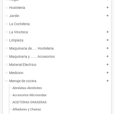
Hosteleria
add
Jardin
add
La Cocteleria
La Vinoteca
add
Limpieza
add
Maquinaria de..... Hosteleria
add
Maquinaria y ...... Accesorios
add
Material Electrico
add
Medicion
add
Menaje de cocina
add
Abrelatas-Abrebotes
Accesorios Microondas
ACEITERAS-GRASERAS
Afiladores y Chairas