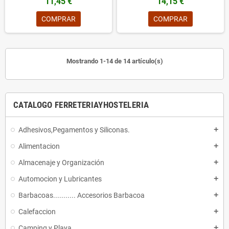
11,45 €
14,15 €
COMPRAR
COMPRAR
Mostrando 1-14 de 14 artículo(s)
CATALOGO FERRETERIAYHOSTELERIA
Adhesivos,Pegamentos y Siliconas.
add
Alimentacion
add
Almacenaje y Organización
add
Automocion y Lubricantes
add
Barbacoas........... Accesorios Barbacoa
add
Calefaccion
add
Camping y Playa
add