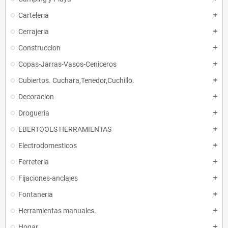
Carteleria
add
Cerrajeria
add
Construccion
add
Copas-Jarras-Vasos-Ceniceros
add
Cubiertos. Cuchara,Tenedor,Cuchillo.
add
Decoracion
add
Drogueria
add
EBERTOOLS HERRAMIENTAS
add
Electrodomesticos
add
Ferreteria
add
Fijaciones-anclajes
add
Fontaneria
add
Herramientas manuales.
add
Hogar
add