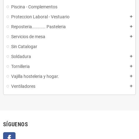
Piscina - Complementos
Proteccion Laboral - Vestuario
add
Reposteria........... Pasteleria
add
Servicios de mesa
add
Sin Catalogar
Soldadura
add
Tornilleria
add
Vajilla hosteleria y hogar.
add
Ventiladores
add
SÍGUENOS
Facebook