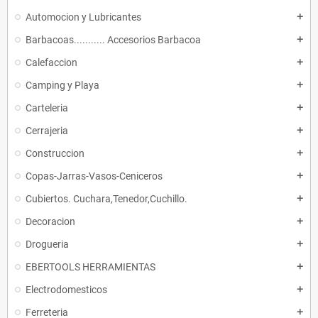
Automocion y Lubricantes
add
Barbacoas........... Accesorios Barbacoa
add
Calefaccion
add
Camping y Playa
add
Carteleria
add
Cerrajeria
add
Construccion
add
Copas-Jarras-Vasos-Ceniceros
add
Cubiertos. Cuchara,Tenedor,Cuchillo.
add
Decoracion
add
Drogueria
add
EBERTOOLS HERRAMIENTAS
add
Electrodomesticos
add
Ferreteria
add