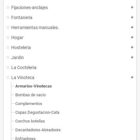
Fijaciones-anclajes
add
Fontaneria
add
Herramientas manuales.
add
Hogar
add
Hosteleria
add
Jardin
add
La Cocteleria
La Vinoteca
add
Armarios-Vinotecas
Bombas de vacio
Complementos
Copas Degustacion-Cata
Corchos botellas
Decantadores-Aireadores
Enfriadores