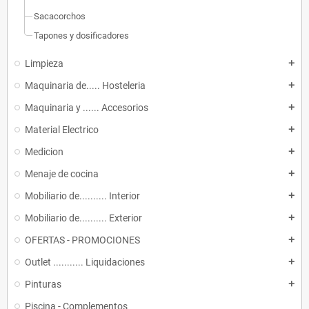
Sacacorchos
Tapones y dosificadores
Limpieza
add
Maquinaria de..... Hosteleria
add
Maquinaria y ...... Accesorios
add
Material Electrico
add
Medicion
add
Menaje de cocina
add
Mobiliario de.......... Interior
add
Mobiliario de.......... Exterior
add
OFERTAS - PROMOCIONES
add
Outlet ........... Liquidaciones
add
Pinturas
add
Piscina - Complementos