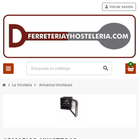
person
Iniciar sesión
0
view_headline
search
chevron_right
chevron_right
La Vinoteca
Armarios-Vinotecas