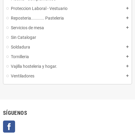
Proteccion Laboral - Vestuario
add
Reposteria........... Pasteleria
add
Servicios de mesa
add
Sin Catalogar
Soldadura
add
Tornilleria
add
Vajilla hosteleria y hogar.
add
Ventiladores
add
SÍGUENOS
Facebook