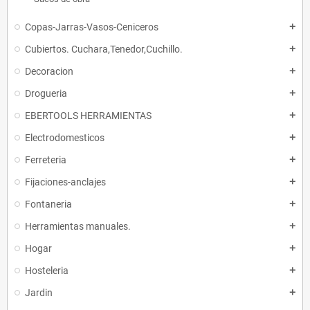
Copas-Jarras-Vasos-Ceniceros
add
Cubiertos. Cuchara,Tenedor,Cuchillo.
add
Decoracion
add
Drogueria
add
EBERTOOLS HERRAMIENTAS
add
Electrodomesticos
add
Ferreteria
add
Fijaciones-anclajes
add
Fontaneria
add
Herramientas manuales.
add
Hogar
add
Hosteleria
add
Jardin
add