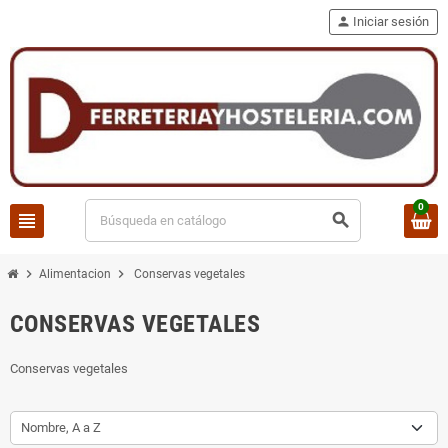
person
Iniciar sesión
0
view_headline
search
chevron_right
chevron_right
Alimentacion
Conservas vegetales
CONSERVAS VEGETALES
Conservas vegetales
Nombre, A a Z