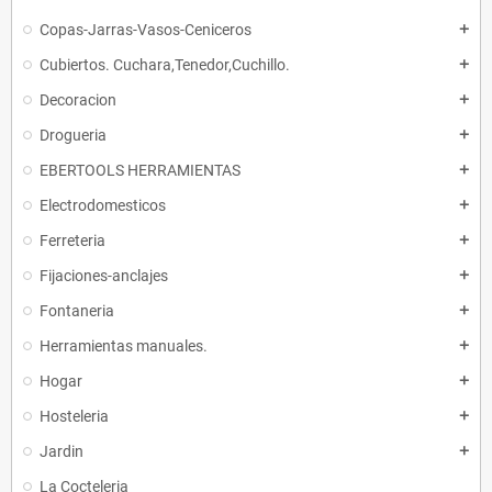
Copas-Jarras-Vasos-Ceniceros
add
Cubiertos. Cuchara,Tenedor,Cuchillo.
add
Decoracion
add
Drogueria
add
EBERTOOLS HERRAMIENTAS
add
Electrodomesticos
add
Ferreteria
add
Fijaciones-anclajes
add
Fontaneria
add
Herramientas manuales.
add
Hogar
add
Hosteleria
add
Jardin
add
La Cocteleria