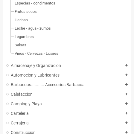
Especias - condimentos
Frutos secos
Harinas
Leche - agua - zumos
Legumbres
Salsas
Vinos - Cervezas - Licores
Almacenaje y Organización
add
Automocion y Lubricantes
add
Barbacoas........... Accesorios Barbacoa
add
Calefaccion
add
Camping y Playa
add
Carteleria
add
Cerrajeria
add
Construccion
add