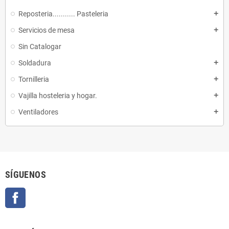
Reposteria........... Pasteleria
add
Servicios de mesa
add
Sin Catalogar
Soldadura
add
Tornilleria
add
Vajilla hosteleria y hogar.
add
Ventiladores
add
SÍGUENOS
Facebook