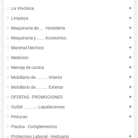
La Vinoteca
add
Limpieza
add
Maquinaria de..... Hosteleria
add
Maquinaria y ...... Accesorios
add
Material Electrico
add
Medicion
add
Menaje de cocina
add
Mobiliario de.......... Interior
add
Mobiliario de.......... Exterior
add
OFERTAS - PROMOCIONES
add
Outlet ........... Liquidaciones
add
Pinturas
add
Piscina - Complementos
Proteccion Laboral - Vestuario
add