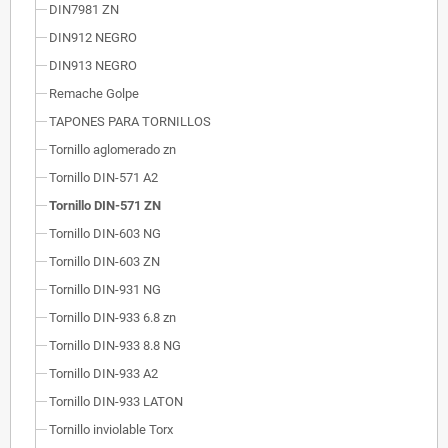
DIN7981 ZN
DIN912 NEGRO
DIN913 NEGRO
Remache Golpe
TAPONES PARA TORNILLOS
Tornillo aglomerado zn
Tornillo DIN-571 A2
Tornillo DIN-571 ZN
Tornillo DIN-603 NG
Tornillo DIN-603 ZN
Tornillo DIN-931 NG
Tornillo DIN-933 6.8 zn
Tornillo DIN-933 8.8 NG
Tornillo DIN-933 A2
Tornillo DIN-933 LATON
Tornillo inviolable Torx