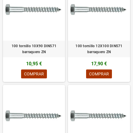
100 tornillo 10X90 DIN571
100 tornillo 12X100 DIN571
barraquero ZN
barraquero ZN
10,95 €
17,90 €
COMPRAR
COMPRAR