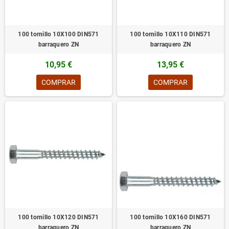
100 tornillo 10X100 DIN571
100 tornillo 10X110 DIN571
barraquero ZN
barraquero ZN
10,95 €
13,95 €
COMPRAR
COMPRAR
100 tornillo 10X120 DIN571
100 tornillo 10X160 DIN571
barraquero ZN
barraquero ZN