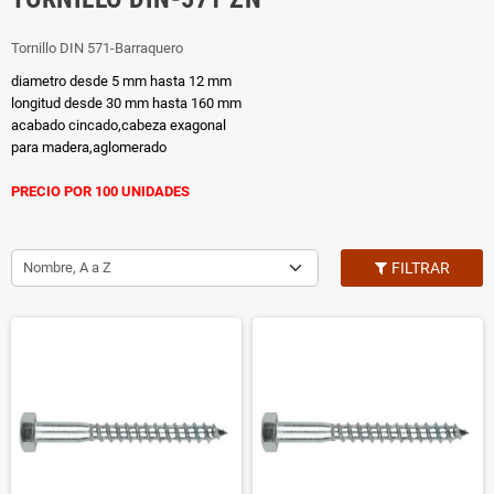
Tornillo DIN 571-Barraquero
diametro desde 5 mm hasta 12 mm
longitud desde 30 mm hasta 160 mm
acabado cincado,cabeza exagonal
para madera,aglomerado
PRECIO POR 100 UNIDADES
Nombre, A a Z
FILTRAR