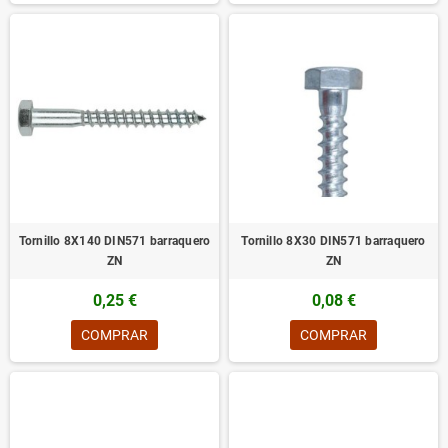
Tornillo 8X140 DIN571 barraquero
Tornillo 8X30 DIN571 barraquero
ZN
ZN
0,25 €
0,08 €
COMPRAR
COMPRAR