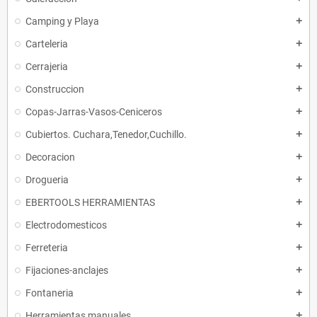
Camping y Playa
add
Carteleria
add
Cerrajeria
add
Construccion
add
Copas-Jarras-Vasos-Ceniceros
add
Cubiertos. Cuchara,Tenedor,Cuchillo.
add
Decoracion
add
Drogueria
add
EBERTOOLS HERRAMIENTAS
add
Electrodomesticos
add
Ferreteria
add
Fijaciones-anclajes
add
Fontaneria
add
Herramientas manuales.
add