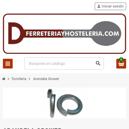
person
Iniciar sesión
0
view_headline
search
chevron_right
chevron_right
Tornilleria
Arandela Grower