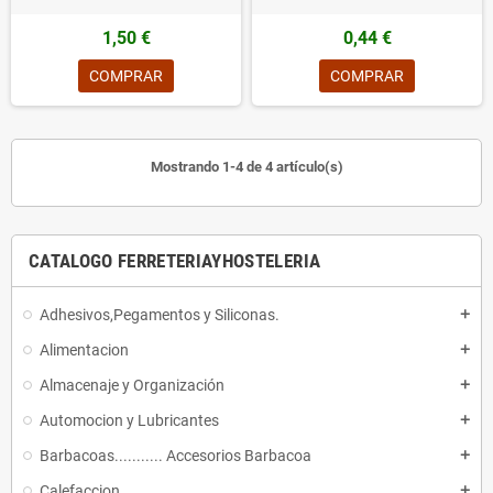
1,50 €
0,44 €
COMPRAR
COMPRAR
Mostrando 1-4 de 4 artículo(s)
CATALOGO FERRETERIAYHOSTELERIA
Adhesivos,Pegamentos y Siliconas.
add
Alimentacion
add
Almacenaje y Organización
add
Automocion y Lubricantes
add
Barbacoas........... Accesorios Barbacoa
add
Calefaccion
add