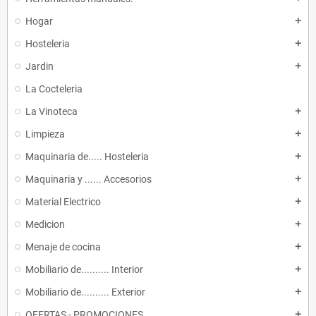
Hogar
add
Hosteleria
add
Jardin
add
La Cocteleria
La Vinoteca
add
Limpieza
add
Maquinaria de..... Hosteleria
add
Maquinaria y ...... Accesorios
add
Material Electrico
add
Medicion
add
Menaje de cocina
add
Mobiliario de.......... Interior
add
Mobiliario de.......... Exterior
add
OFERTAS - PROMOCIONES
add