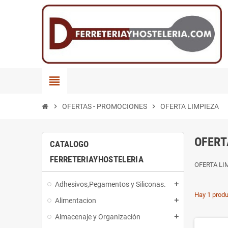
view_headline
chevron_right
OFERTAS - PROMOCIONES
chevron_right
OFERTA LIMPIEZA
OFERT
CATALOGO
FERRETERIAYHOSTELERIA
OFERTA LI
Adhesivos,Pegamentos y Siliconas.
add
Hay 1 produ
Alimentacion
add
Almacenaje y Organización
add