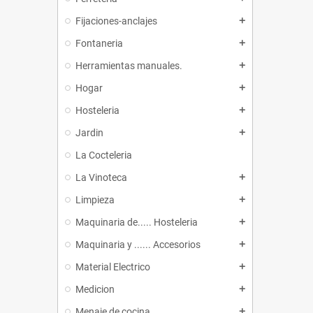
Fijaciones-anclajes
add
Fontaneria
add
Herramientas manuales.
add
Hogar
add
Hosteleria
add
Jardin
add
La Cocteleria
La Vinoteca
add
Limpieza
add
Maquinaria de..... Hosteleria
add
Maquinaria y ...... Accesorios
add
Material Electrico
add
Medicion
add
Menaje de cocina
add