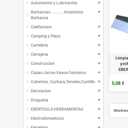
Automocion y Lubricantes
add
Barbacoas........... Accesorios
add
Barbacoa
Calefaccion
add
Camping y Playa
add
Carteleria
add
Cerrajeria
add
Limpia
Construccion
add
pro
EBE
Copas-Jarras-Vasos-Ceniceros
add
Cubiertos. Cuchara,Tenedor,Cuchillo.
add
5,08 €
Decoracion
add
Drogueria
add
EBERTOOLS HERRAMIENTAS
add
Mostrand
Electrodomesticos
add
Ferreteria
add