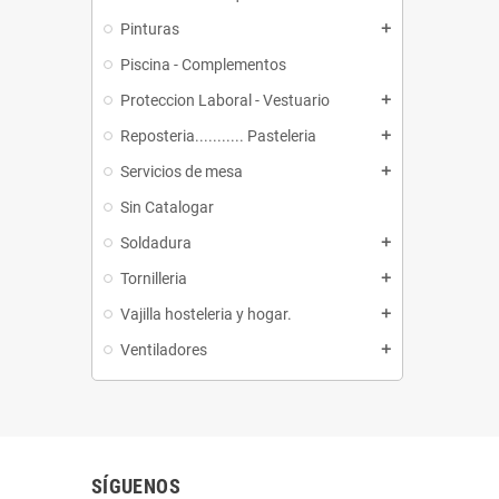
Pinturas
add
Piscina - Complementos
Proteccion Laboral - Vestuario
add
Reposteria........... Pasteleria
add
Servicios de mesa
add
Sin Catalogar
Soldadura
add
Tornilleria
add
Vajilla hosteleria y hogar.
add
Ventiladores
add
SÍGUENOS