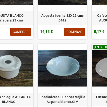
GUSTA BLANCO
Augusta fuente 32X22 cms
Cafete
aladera 23 cms
6442
AUGU
14,18 €
8,17 €
COMPRAR
COMPRAR
¡EN OFER
o de agua AUGUSTA
Ensaladeras-Cuencos.Vajilla
Fuent
BLANCO
Augusta blanco.CIM