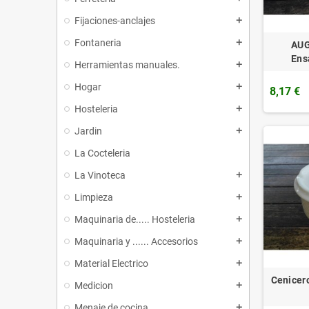
Fijaciones-anclajes
add
Fontaneria
add
AU
Ens
Herramientas manuales.
add
Hogar
add
8,17 €
Hosteleria
add
Jardin
add
La Cocteleria
La Vinoteca
add
Limpieza
add
Maquinaria de..... Hosteleria
add
Maquinaria y ...... Accesorios
add
Material Electrico
add
Cenicer
Medicion
add
Menaje de cocina
add