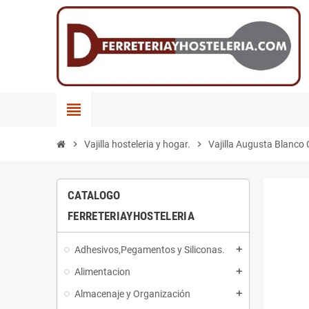
view_headline
chevron_right
Vajilla hosteleria y hogar.
chevron_right
Vajilla Augusta Blanco
CATALOGO
FERRETERIAYHOSTELERIA
Adhesivos,Pegamentos y Siliconas.
add
Alimentacion
add
Almacenaje y Organización
add