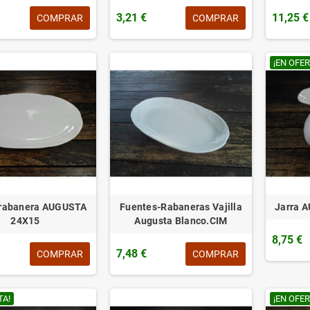
3,21 €
11,25 €
COMPRAR
COMPRAR
¡EN OFER
 rabanera AUGUSTA
Fuentes-Rabaneras Vajilla
Jarra 
24X15
Augusta Blanco.CIM
8,75 €
7,48 €
COMPRAR
COMPRAR
TA!
¡EN OFER