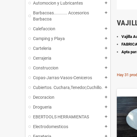
Automocion y Lubricantes
add
Barbacoas........... Accesorios
add
Barbacoa
VAJIL
Calefaccion
add
Vajilla 
Camping y Playa
add
FABRIC
Carteleria
add
Apta par
Cerrajeria
add
Construccion
add
Hay 31 prod
Copas-Jarras-Vasos-Ceniceros
add
Cubiertos. Cuchara,Tenedor,Cuchillo.
add
Decoracion
add
Drogueria
add
EBERTOOLS HERRAMIENTAS
add
Electrodomesticos
add
Ferreteria
add