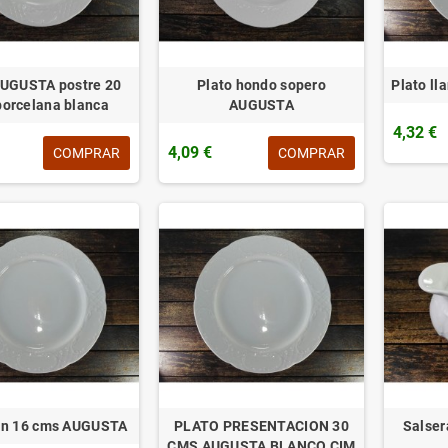
AUGUSTA postre 20
Plato hondo sopero
Plato l
porcelana blanca
AUGUSTA
4,32 €
4,09 €
COMPRAR
COMPRAR
an 16 cms AUGUSTA
PLATO PRESENTACION 30
Salse
CMS AUGUSTA BLANCO CIM