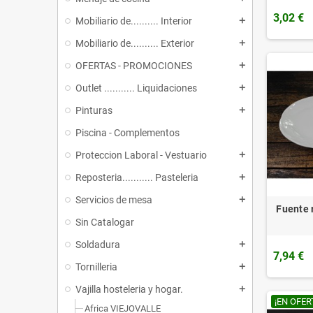
3,02 €
Mobiliario de.......... Interior
add
Mobiliario de.......... Exterior
add
OFERTAS - PROMOCIONES
add
Outlet ........... Liquidaciones
add
Pinturas
add
Piscina - Complementos
Proteccion Laboral - Vestuario
add
Reposteria........... Pasteleria
add
Servicios de mesa
add
Fuente
Sin Catalogar
Soldadura
add
7,94 €
Tornilleria
add
Vajilla hosteleria y hogar.
add
¡EN OFER
Africa VIEJOVALLE